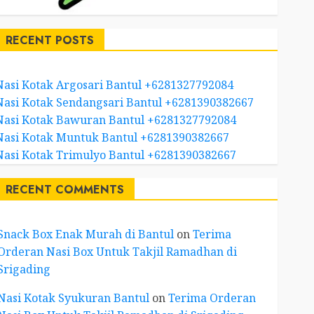
RECENT POSTS
Nasi Kotak Argosari Bantul +6281327792084
Nasi Kotak Sendangsari Bantul +6281390382667
Nasi Kotak Bawuran Bantul +6281327792084
Nasi Kotak Muntuk Bantul +6281390382667
Nasi Kotak Trimulyo Bantul +6281390382667
RECENT COMMENTS
Snack Box Enak Murah di Bantul
on
Terima
Orderan Nasi Box Untuk Takjil Ramadhan di
Srigading
Nasi Kotak Syukuran Bantul
on
Terima Orderan