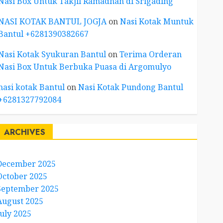
Nasi Box Untuk Takjil Ramadhan di Srigading
NASI KOTAK BANTUL JOGJA
on
Nasi Kotak Muntuk
Bantul +6281390382667
Nasi Kotak Syukuran Bantul
on
Terima Orderan
Nasi Box Untuk Berbuka Puasa di Argomulyo
nasi kotak Bantul
on
Nasi Kotak Pundong Bantul
+6281327792084
ARCHIVES
December 2025
October 2025
September 2025
August 2025
July 2025