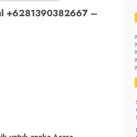
tul +6281390382667 –
aik untuk aneka Acara