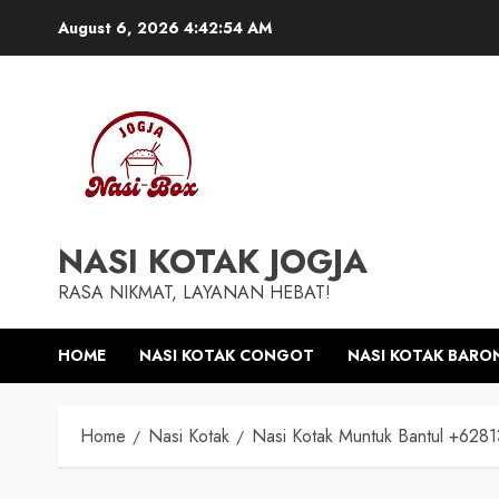
Skip
August 6, 2026
4:42:55 AM
to
content
NASI KOTAK JOGJA
RASA NIKMAT, LAYANAN HEBAT!
HOME
NASI KOTAK CONGOT
NASI KOTAK BARO
Home
Nasi Kotak
Nasi Kotak Muntuk Bantul +62