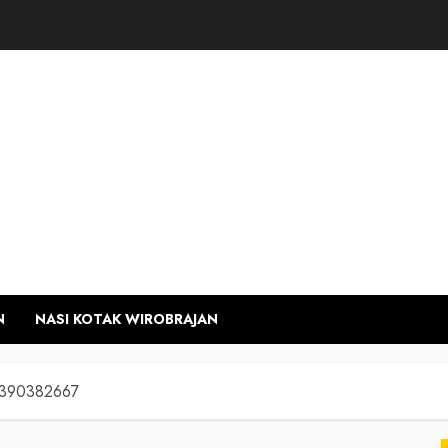
N
NASI KOTAK WIROBRAJAN
81390382667