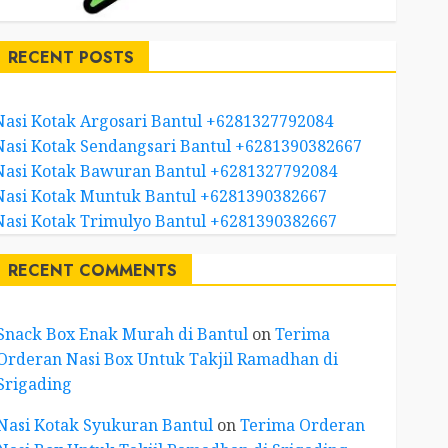
RECENT POSTS
Nasi Kotak Argosari Bantul +6281327792084
Nasi Kotak Sendangsari Bantul +6281390382667
Nasi Kotak Bawuran Bantul +6281327792084
Nasi Kotak Muntuk Bantul +6281390382667
Nasi Kotak Trimulyo Bantul +6281390382667
RECENT COMMENTS
Snack Box Enak Murah di Bantul
on
Terima
Orderan Nasi Box Untuk Takjil Ramadhan di
Srigading
Nasi Kotak Syukuran Bantul
on
Terima Orderan