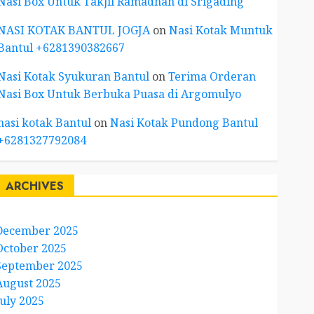
Nasi Box Untuk Takjil Ramadhan di Srigading
NASI KOTAK BANTUL JOGJA
on
Nasi Kotak Muntuk
Bantul +6281390382667
Nasi Kotak Syukuran Bantul
on
Terima Orderan
Nasi Box Untuk Berbuka Puasa di Argomulyo
nasi kotak Bantul
on
Nasi Kotak Pundong Bantul
+6281327792084
ARCHIVES
December 2025
October 2025
September 2025
August 2025
July 2025