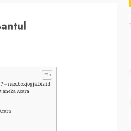
antul
– nasiboxjogja.biz.id
uk aneka Acara
Acara