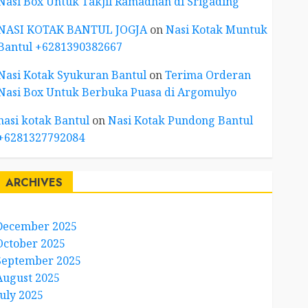
Nasi Box Untuk Takjil Ramadhan di Srigading
NASI KOTAK BANTUL JOGJA
on
Nasi Kotak Muntuk
Bantul +6281390382667
Nasi Kotak Syukuran Bantul
on
Terima Orderan
Nasi Box Untuk Berbuka Puasa di Argomulyo
nasi kotak Bantul
on
Nasi Kotak Pundong Bantul
+6281327792084
ARCHIVES
December 2025
October 2025
September 2025
August 2025
July 2025