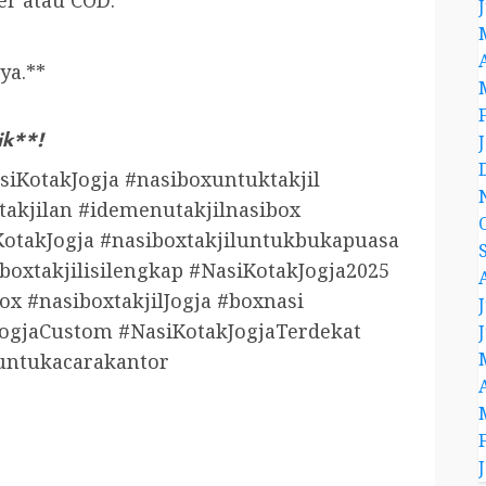
er atau COD.
ya.**
ik**!
siKotakJogja #nasiboxuntuktakjil
takjilan #idemenutakjilnasibox
otakJogja #nasiboxtakjiluntukbukapuasa
boxtakjilisilengkap #NasiKotakJogja2025
x #nasiboxtakjilJogja #boxnasi
ogjaCustom #NasiKotakJogjaTerdekat
luntukacarakantor