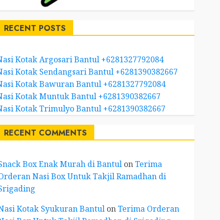
RECENT POSTS
Nasi Kotak Argosari Bantul +6281327792084
Nasi Kotak Sendangsari Bantul +6281390382667
Nasi Kotak Bawuran Bantul +6281327792084
Nasi Kotak Muntuk Bantul +6281390382667
Nasi Kotak Trimulyo Bantul +6281390382667
RECENT COMMENTS
Snack Box Enak Murah di Bantul
on
Terima
Orderan Nasi Box Untuk Takjil Ramadhan di
Srigading
Nasi Kotak Syukuran Bantul
on
Terima Orderan