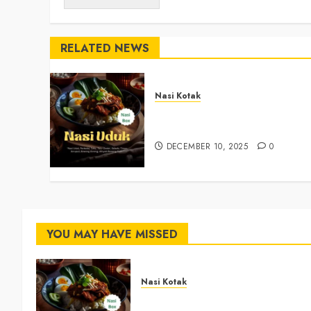
RELATED NEWS
Nasi Kotak
Nasi Kotak Argosari Bantul
+6281327792084
DECEMBER 10, 2025
0
YOU MAY HAVE MISSED
Nasi Kotak
Nasi Kotak Argosari Bantul