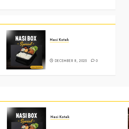
Nasi Kotak
Nasi Kotak Sendangsari
Bantul +6281390382667
DECEMBER 8, 2025
0
Nasi Kotak
Nasi Kotak Sendangsari Bantul