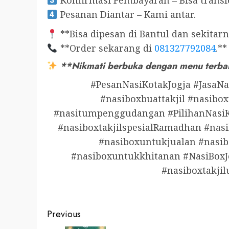
Konfirmasi Pembayaran – Bisa transf
Pesanan Diantar – Kami antar.
**Bisa dipesan di Bantul dan sekitarn
**Order sekarang di
081327792084
.**
**Nikmati berbuka dengan menu terba
#PesanNasiKotakJogja #JasaNa
#nasiboxbuattakjil #nasibox
#nasitumpenggudangan #PilihanNasiK
#nasiboxtakjilspesialRamadhan #nasi
#nasiboxuntukjualan #nasibo
#nasiboxuntukkhitanan #NasiBoxJ
#nasiboxtakji
Post
Previous