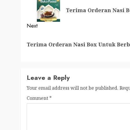
navigation
Previous
Terima Orderan Nasi B
post:
Next
Next
Terima Orderan Nasi Box Untuk Berb
post:
Leave a Reply
Your email address will not be published.
Requ
Comment
*