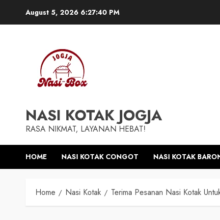
Skip
August 5, 2026
6:27:41 PM
to
content
NASI KOTAK JOGJA
RASA NIKMAT, LAYANAN HEBAT!
HOME
NASI KOTAK CONGOT
NASI KOTAK BARO
Home
Nasi Kotak
Terima Pesanan Nasi Kotak Untu