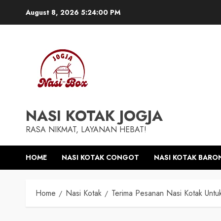
Skip
August 8, 2026
5:24:00 PM
to
content
NASI KOTAK JOGJA
RASA NIKMAT, LAYANAN HEBAT!
HOME
NASI KOTAK CONGOT
NASI KOTAK BARO
Home
Nasi Kotak
Terima Pesanan Nasi Kotak Untuk