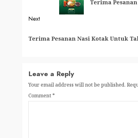
Terima Pesanan 
post:
Next
Next
Terima Pesanan Nasi Kotak Untuk Ta
post:
Leave a Reply
Your email address will not be published.
Requ
Comment
*