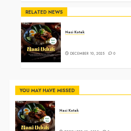
RELATED NEWS
Nasi Kotak
Nasi Kotak Argosari Bantul
+6281327792084
DECEMBER 10, 2025
0
YOU MAY HAVE MISSED
Nasi Kotak
Nasi Kotak Argosari Bantul
+6281327792084