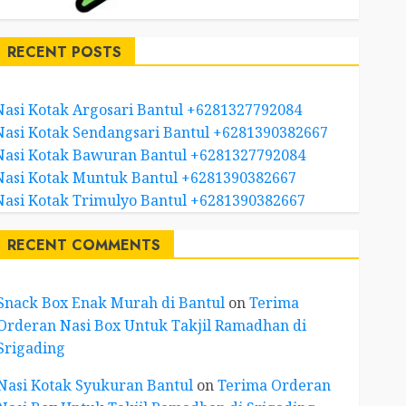
RECENT POSTS
Nasi Kotak Argosari Bantul +6281327792084
Nasi Kotak Sendangsari Bantul +6281390382667
Nasi Kotak Bawuran Bantul +6281327792084
Nasi Kotak Muntuk Bantul +6281390382667
Nasi Kotak Trimulyo Bantul +6281390382667
RECENT COMMENTS
Snack Box Enak Murah di Bantul
on
Terima
Orderan Nasi Box Untuk Takjil Ramadhan di
Srigading
Nasi Kotak Syukuran Bantul
on
Terima Orderan