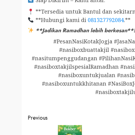
Siap Dikirim – Kami antar.
**Tersedia untuk Bantul dan sekitarn
**Hubungi kami di
081327792084
.**
**Jadikan Ramadhan lebih berkesan**
#PesanNasiKotakJogja #JasaNa
#nasiboxbuattakjil #nasibox
#nasitumpenggudangan #PilihanNasiK
#nasiboxtakjilspesialRamadhan #nasi
#nasiboxuntukjualan #nasibo
#nasiboxuntukkhitanan #NasiBoxJ
#nasiboxtakji
Post
Previous
navigation
Previous