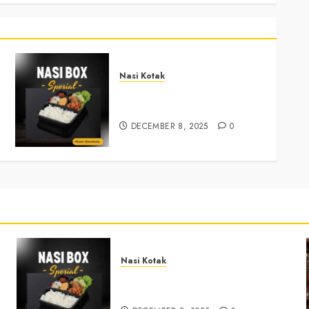
Nasi Kotak
Nasi Kotak Sendangsari
Bantul +6281390382667
DECEMBER 8, 2025
0
Nasi Kotak
Nasi Kotak Sendangsari Bantul
+6281390382667