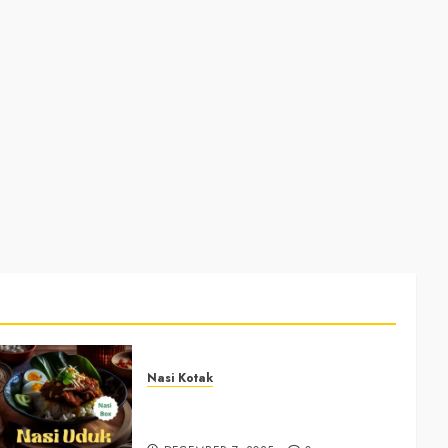
Nasi Kotak
Nasi Kotak Bawuran Bantul
+6281327792084