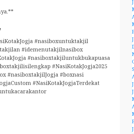
ya.**
!
siKotakJogja #nasiboxuntuktakjil
takjilan #idemenutakjilnasibox
otakJogja #nasiboxtakjiluntukbukapuasa
boxtakjilisilengkap #NasiKotakJogja2025
x #nasiboxtakjilJogja #boxnasi
ogjaCustom #NasiKotakJogjaTerdekat
luntukacarakantor