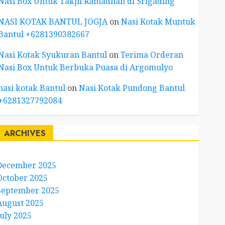
Nasi Box Untuk Takjil Ramadhan di Srigading
NASI KOTAK BANTUL JOGJA
on
Nasi Kotak Muntuk
Bantul +6281390382667
Nasi Kotak Syukuran Bantul
on
Terima Orderan
Nasi Box Untuk Berbuka Puasa di Argomulyo
nasi kotak Bantul
on
Nasi Kotak Pundong Bantul
+6281327792084
ARCHIVES
December 2025
October 2025
September 2025
August 2025
July 2025