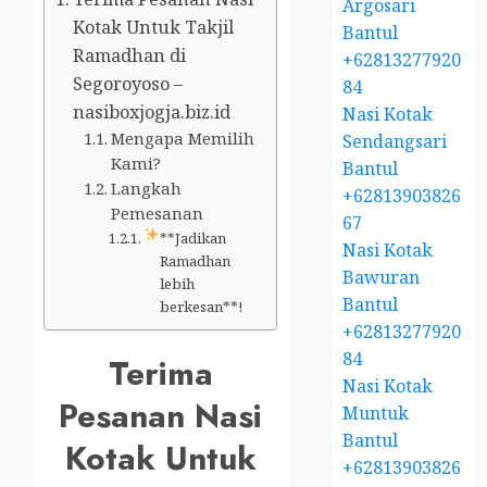
Argosari
Kotak Untuk Takjil
Bantul
Ramadhan di
+62813277920
Segoroyoso –
84
nasiboxjogja.biz.id
Nasi Kotak
Mengapa Memilih
Sendangsari
Kami?
Bantul
Langkah
+62813903826
Pemesanan
67
**Jadikan
Nasi Kotak
Ramadhan
Bawuran
lebih
Bantul
berkesan**!
+62813277920
84
Terima
Nasi Kotak
Pesanan Nasi
Muntuk
Bantul
Kotak Untuk
+62813903826