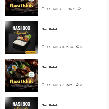
+6281327792084
DECEMBER 10, 2025
0
Nasi Kotak
Nasi Kotak Sendangsari Bantul
+6281390382667
DECEMBER 8, 2025
0
Nasi Kotak
Nasi Kotak Bawuran Bantul
+6281327792084
DECEMBER 7, 2025
0
Nasi Kotak