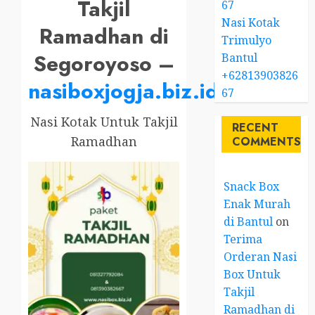
Takjil
67
Nasi Kotak
Ramadhan di
Trimulyo
Segoroyoso –
Bantul
+62813903826
nasiboxjogja.biz.id
67
Nasi Kotak Untuk Takjil
RECENT
Ramadhan
COMMENTS
Snack Box
Enak Murah
di Bantul
on
Terima
Orderan Nasi
Box Untuk
Takjil
Ramadhan di