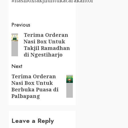
#nasiboxtakjiluntukacarakantor
Post
Previous
navigation
Terima Orderan
Previous
Nasi Box Untuk
post:
Takjil Ramadhan
di Ngestiharjo
Next
Terima Orderan
Next
Nasi Box Untuk
post:
Berbuka Puasa di
Palbapang
Leave a Reply