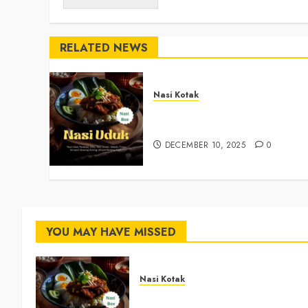
RELATED NEWS
Nasi Kotak
Nasi Kotak Argosari Bantul
+6281327792084
DECEMBER 10, 2025
0
YOU MAY HAVE MISSED
Nasi Kotak
Nasi Kotak Argosari Bantul