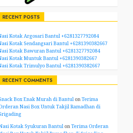
RECENT POSTS
Nasi Kotak Argosari Bantul +6281327792084
Nasi Kotak Sendangsari Bantul +6281390382667
Nasi Kotak Bawuran Bantul +6281327792084
Nasi Kotak Muntuk Bantul +6281390382667
Nasi Kotak Trimulyo Bantul +6281390382667
RECENT COMMENTS
Snack Box Enak Murah di Bantul
on
Terima
Orderan Nasi Box Untuk Takjil Ramadhan di
Srigading
Nasi Kotak Syukuran Bantul
on
Terima Orderan