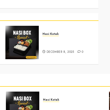
Nasi Kotak
Nasi Kotak Sendangsari
Bantul +6281390382667
DECEMBER 8, 2025
0
Nasi Kotak
Nasi Kotak Sendangsari Bantul