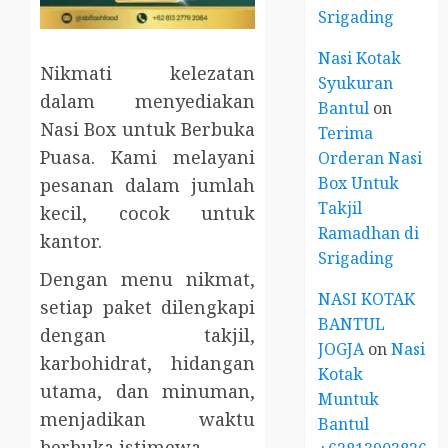
Srigading
Nasi Kotak
Nikmati kelezatan
Syukuran
dalam menyediakan
Bantul
on
Nasi Box untuk Berbuka
Terima
Puasa. Kami melayani
Orderan Nasi
Box Untuk
pesanan dalam jumlah
Takjil
kecil, cocok untuk
Ramadhan di
kantor.
Srigading
Dengan menu nikmat,
NASI KOTAK
setiap paket dilengkapi
BANTUL
dengan takjil,
JOGJA
on
Nasi
karbohidrat, hidangan
Kotak
utama, dan minuman,
Muntuk
menjadikan waktu
Bantul
berbuka istimewa.