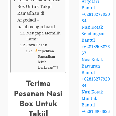
Argosari
Box Untuk Takjil
Bantul
Ramadhan di
+62813277920
Argodadi –
84
nasiboxjogja.biz.id
Nasi Kotak
Mengapa Memilih
Sendangsari
Kami?
Bantul
Cara Pesan
+62813903826
**Jadikan
67
Ramadhan
Nasi Kotak
lebih
Bawuran
berkesan**!
Bantul
+62813277920
Terima
84
Pesanan Nasi
Nasi Kotak
Muntuk
Box Untuk
Bantul
Takjil
+62813903826