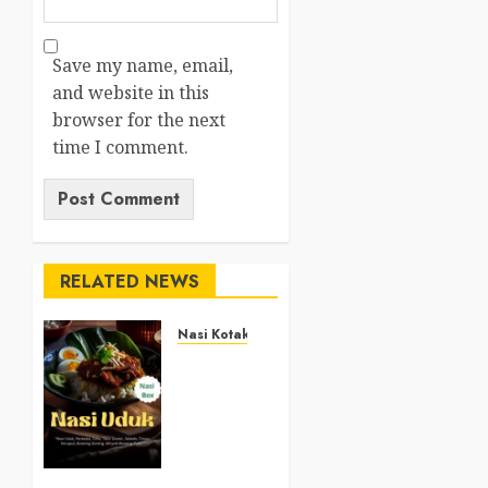
Save my name, email,
and website in this
browser for the next
time I comment.
RELATED NEWS
Nasi Kotak
Nasi
Kotak
Argosari
Bantul
+6281327792084