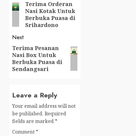
navigation
Terima Orderan
Previous
Nasi Kotak Untuk
post:
Berbuka Puasa di
Srihardono
Next
Terima Pesanan
Next
Nasi Box Untuk
post:
Berbuka Puasa di
Sendangsari
Leave a Reply
Your email address will not
be published.
Required
fields are marked
*
Comment
*