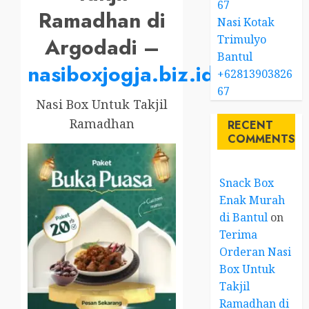
67
Ramadhan di
Nasi Kotak
Trimulyo
Argodadi –
Bantul
nasiboxjogja.biz.id
+62813903826
67
Nasi Box Untuk Takjil
Ramadhan
RECENT
COMMENTS
Snack Box
Enak Murah
di Bantul
on
Terima
Orderan Nasi
Box Untuk
Takjil
Ramadhan di