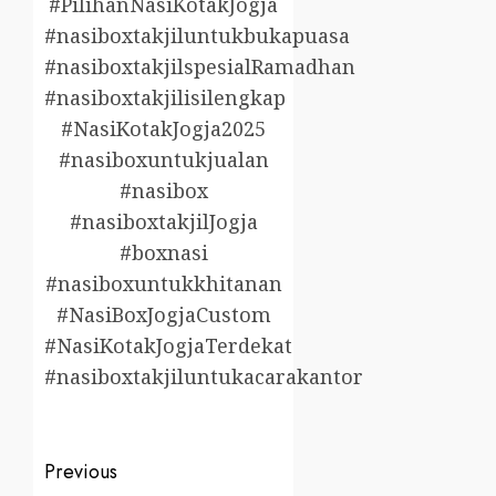
#PilihanNasiKotakJogja
#nasiboxtakjiluntukbukapuasa
#nasiboxtakjilspesialRamadhan
#nasiboxtakjilisilengkap
#NasiKotakJogja2025
#nasiboxuntukjualan
#nasibox
#nasiboxtakjilJogja
#boxnasi
#nasiboxuntukkhitanan
#NasiBoxJogjaCustom
#NasiKotakJogjaTerdekat
#nasiboxtakjiluntukacarakantor
Post
Previous