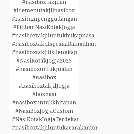
#nasiboxtakjilan
#idemenutakjilnasibox
#nasitumpenggudangan
#PilihanNasiKotakJogja
#nasiboxtakjiluntukbukapuasa
#nasiboxtakjilspesialRamadhan
#nasiboxtakjilisilengkap
#NasiKotakJogja2025
#nasiboxuntukjualan
#nasibox
#nasiboxtakjilJogja
#boxnasi
#nasiboxuntukkhitanan
#NasiBoxJogjaCustom
#NasiKotakJogjaTerdekat
#nasiboxtakjiluntukacarakantor