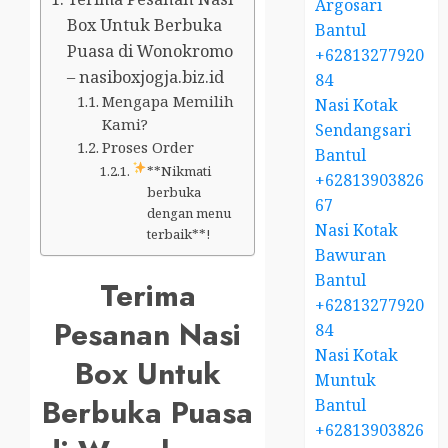
Argosari
Box Untuk Berbuka
Bantul
Puasa di Wonokromo
+62813277920
– nasiboxjogja.biz.id
84
Mengapa Memilih
Nasi Kotak
Kami?
Sendangsari
Proses Order
Bantul
**Nikmati
+62813903826
berbuka
67
dengan menu
Nasi Kotak
terbaik**!
Bawuran
Bantul
Terima
+62813277920
Pesanan Nasi
84
Nasi Kotak
Box Untuk
Muntuk
Berbuka Puasa
Bantul
+62813903826