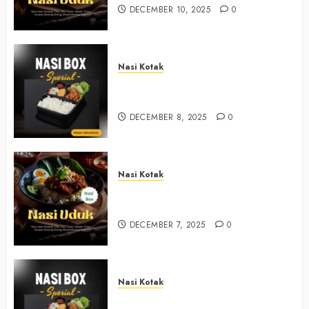
DECEMBER 10, 2025
0
Nasi Kotak
Nasi Kotak Sendangsari Bantul
+6281390382667
DECEMBER 8, 2025
0
Nasi Kotak
Nasi Kotak Bawuran Bantul
+6281327792084
DECEMBER 7, 2025
0
Nasi Kotak
Nasi Kotak Muntuk Bantul