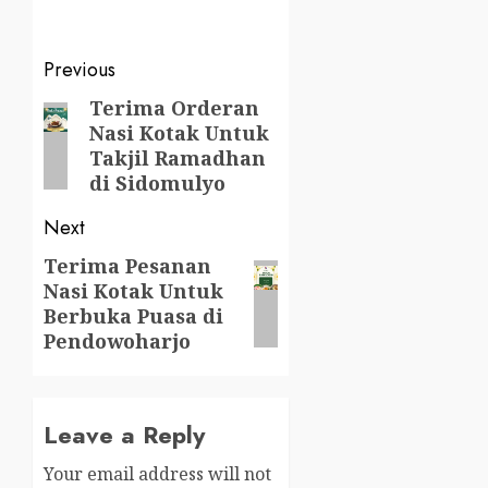
Post
Previous
navigation
Terima Orderan
Previous
Nasi Kotak Untuk
post:
Takjil Ramadhan
di Sidomulyo
Next
Terima Pesanan
Next
Nasi Kotak Untuk
post:
Berbuka Puasa di
Pendowoharjo
Leave a Reply
Your email address will not