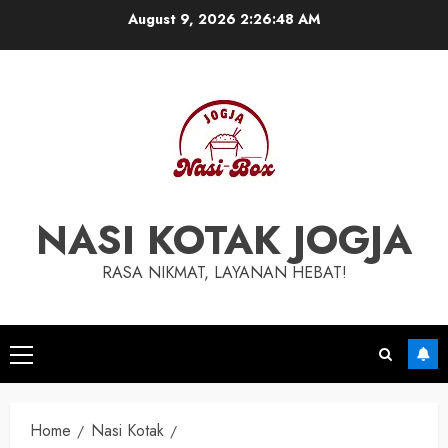
Skip
August 9, 2026
2:26:49 AM
to
content
NASI KOTAK JOGJA
RASA NIKMAT, LAYANAN HEBAT!
Primary
Menu
Home
Nasi Kotak