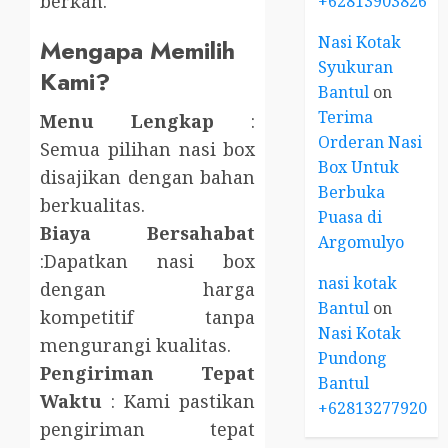
berkah.
+6281390382667
Nasi Kotak
Mengapa Memilih
Syukuran
Kami?
Bantul
on
Terima
Menu Lengkap
:
Orderan Nasi
Semua pilihan nasi box
Box Untuk
disajikan dengan bahan
Berbuka
berkualitas.
Puasa di
Biaya Bersahabat
Argomulyo
:Dapatkan nasi box
nasi kotak
dengan harga
Bantul
on
kompetitif tanpa
Nasi Kotak
mengurangi kualitas.
Pundong
Pengiriman Tepat
Bantul
Waktu
: Kami pastikan
+6281327792084
pengiriman tepat