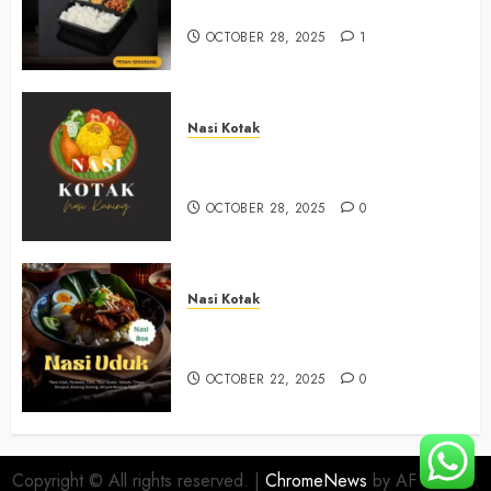
+6281390382667
OCTOBER 28, 2025
1
Nasi Kotak
Nasi Kotak Trimulyo Bantul
+6281390382667
OCTOBER 28, 2025
0
Nasi Kotak
Nasi Kotak Wirokerten Bantul
+6281390382667
OCTOBER 22, 2025
0
Copyright © All rights reserved.
|
ChromeNews
by AF themes.