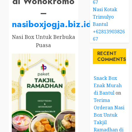
di Wonokromo
67
Nasi Kotak
–
Trimulyo
nasiboxjogja.biz.id
Bantul
+62813903826
Nasi Box Untuk Berbuka
67
Puasa
RECENT
COMMENTS
Snack Box
Enak Murah
di Bantul
on
Terima
Orderan Nasi
Box Untuk
Takjil
Ramadhan di