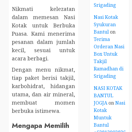
Srigading
Nikmati kelezatan
dalam memesan Nasi
Nasi Kotak
Syukuran
Kotak untuk Berbuka
Bantul
on
Puasa. Kami menerima
Terima
pesanan dalam jumlah
Orderan Nasi
kecil, sesuai untuk
Box Untuk
acara berbagi.
Takjil
Ramadhan di
Dengan menu nikmat,
Srigading
tiap paket berisi takjil,
karbohidrat, hidangan
NASI KOTAK
utama, dan air mineral,
BANTUL
membuat momen
JOGJA
on
Nasi
Kotak
berbuka istimewa.
Muntuk
Mengapa Memilih
Bantul