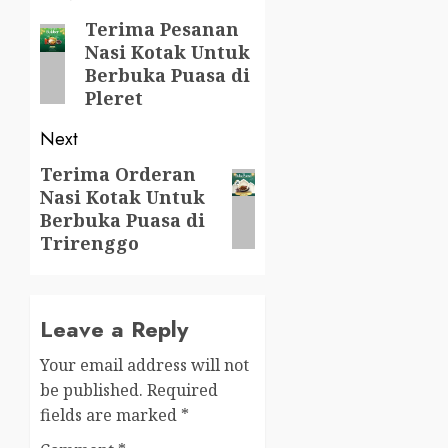
navigation
Terima Pesanan
Previous
Nasi Kotak Untuk
post:
Berbuka Puasa di
Pleret
Next
Terima Orderan
Next
Nasi Kotak Untuk
post:
Berbuka Puasa di
Trirenggo
Leave a Reply
Your email address will not
be published.
Required
fields are marked
*