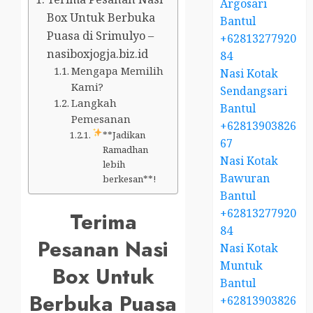
Argosari
Box Untuk Berbuka
Bantul
Puasa di Srimulyo –
+62813277920
nasiboxjogja.biz.id
84
Mengapa Memilih
Nasi Kotak
Kami?
Sendangsari
Langkah
Bantul
Pemesanan
+62813903826
**Jadikan
67
Ramadhan
Nasi Kotak
lebih
Bawuran
berkesan**!
Bantul
+62813277920
Terima
84
Pesanan Nasi
Nasi Kotak
Muntuk
Box Untuk
Bantul
Berbuka Puasa
+62813903826