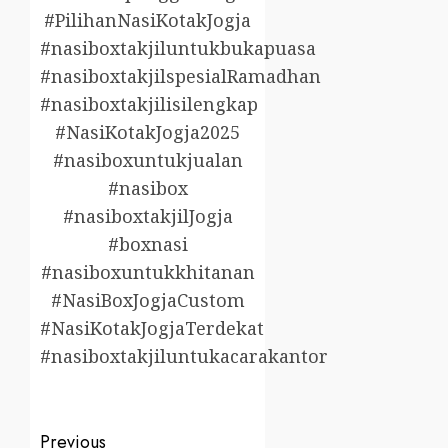
#PilihanNasiKotakJogja
#nasiboxtakjiluntukbukapuasa
#nasiboxtakjilspesialRamadhan
#nasiboxtakjilisilengkap
#NasiKotakJogja2025
#nasiboxuntukjualan
#nasibox
#nasiboxtakjilJogja
#boxnasi
#nasiboxuntukkhitanan
#NasiBoxJogjaCustom
#NasiKotakJogjaTerdekat
#nasiboxtakjiluntukacarakantor
Post
Previous