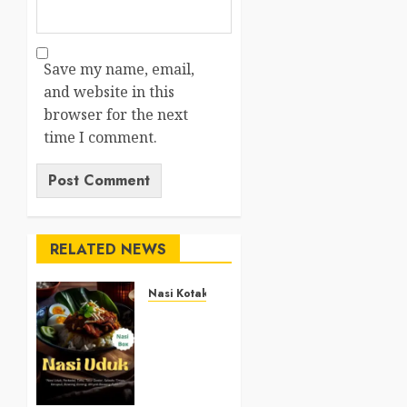
Save my name, email,
and website in this
browser for the next
time I comment.
RELATED NEWS
Nasi Kotak
Nasi
Kotak
Argosari
Bantul
+6281327792084