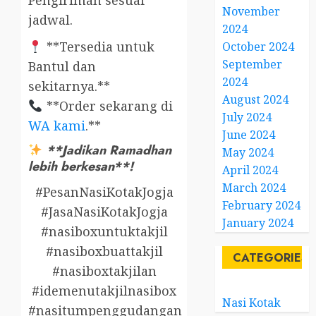
Pengiriman sesuai
November
jadwal.
2024
**Tersedia untuk
October 2024
September
Bantul dan
2024
sekitarnya.**
August 2024
**Order sekarang di
July 2024
WA kami
.**
June 2024
**Jadikan Ramadhan
May 2024
lebih berkesan**!
April 2024
March 2024
#PesanNasiKotakJogja
February 2024
#JasaNasiKotakJogja
January 2024
#nasiboxuntuktakjil
#nasiboxbuattakjil
CATEGORIES
#nasiboxtakjilan
#idemenutakjilnasibox
Nasi Kotak
#nasitumpenggudangan