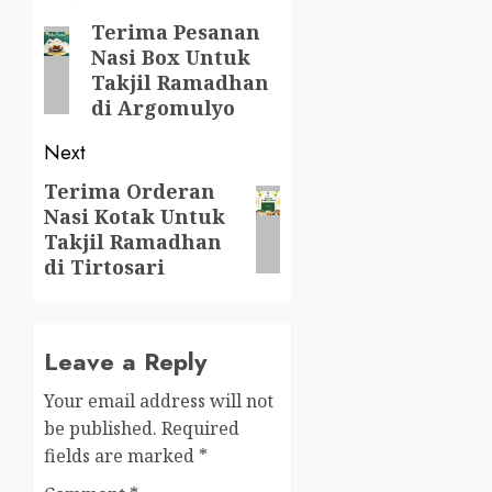
navigation
Terima Pesanan
Previous
Nasi Box Untuk
post:
Takjil Ramadhan
di Argomulyo
Next
Terima Orderan
Next
Nasi Kotak Untuk
post:
Takjil Ramadhan
di Tirtosari
Leave a Reply
Your email address will not
be published.
Required
fields are marked
*