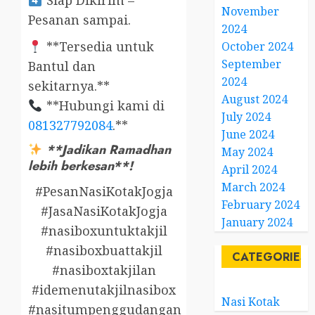
Siap Dikirim –
November
Pesanan sampai.
2024
**Tersedia untuk
October 2024
September
Bantul dan
2024
sekitarnya.**
August 2024
**Hubungi kami di
July 2024
081327792084
.**
June 2024
**Jadikan Ramadhan
May 2024
lebih berkesan**!
April 2024
March 2024
#PesanNasiKotakJogja
February 2024
#JasaNasiKotakJogja
January 2024
#nasiboxuntuktakjil
#nasiboxbuattakjil
CATEGORIES
#nasiboxtakjilan
#idemenutakjilnasibox
Nasi Kotak
#nasitumpenggudangan