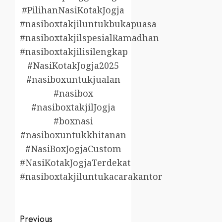
#PilihanNasiKotakJogja
#nasiboxtakjiluntukbukapuasa
#nasiboxtakjilspesialRamadhan
#nasiboxtakjilisilengkap
#NasiKotakJogja2025
#nasiboxuntukjualan
#nasibox
#nasiboxtakjilJogja
#boxnasi
#nasiboxuntukkhitanan
#NasiBoxJogjaCustom
#NasiKotakJogjaTerdekat
#nasiboxtakjiluntukacarakantor
Post
Previous