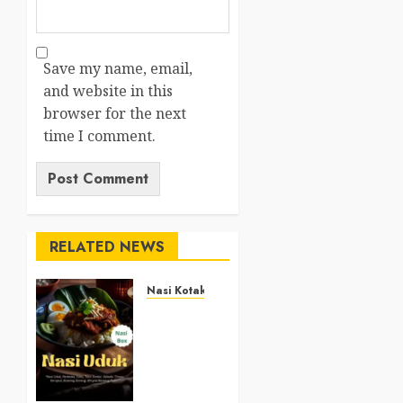
Save my name, email,
and website in this
browser for the next
time I comment.
RELATED NEWS
Nasi Kotak
Nasi
Kotak
Argosari
Bantul
+6281327792084