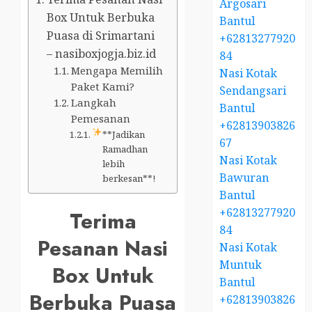
Argosari
Box Untuk Berbuka
Bantul
Puasa di Srimartani
+62813277920
– nasiboxjogja.biz.id
84
Mengapa Memilih
Nasi Kotak
Paket Kami?
Sendangsari
Langkah
Bantul
Pemesanan
+62813903826
**Jadikan
67
Ramadhan
Nasi Kotak
lebih
Bawuran
berkesan**!
Bantul
+62813277920
Terima
84
Pesanan Nasi
Nasi Kotak
Muntuk
Box Untuk
Bantul
Berbuka Puasa
+62813903826