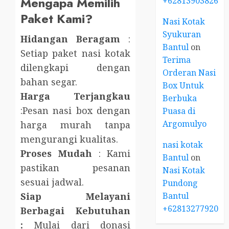
Mengapa Memilih
+6281390382667
Paket Kami?
Nasi Kotak
Syukuran
Hidangan Beragam
:
Bantul
on
Setiap paket nasi kotak
Terima
dilengkapi dengan
Orderan Nasi
bahan segar.
Box Untuk
Harga Terjangkau
Berbuka
:Pesan nasi box dengan
Puasa di
Argomulyo
harga murah tanpa
mengurangi kualitas.
nasi kotak
Proses Mudah
: Kami
Bantul
on
pastikan pesanan
Nasi Kotak
sesuai jadwal.
Pundong
Bantul
Siap Melayani
+6281327792084
Berbagai Kebutuhan
:
Mulai dari donasi