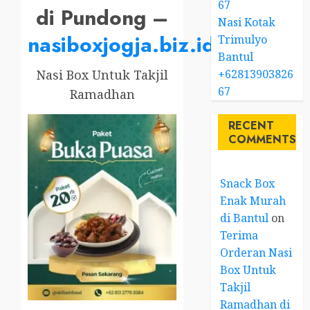
67
di Pundong –
Nasi Kotak
nasiboxjogja.biz.id
Trimulyo
Bantul
+62813903826
Nasi Box Untuk Takjil
67
Ramadhan
RECENT
COMMENTS
Snack Box
Enak Murah
di Bantul
on
Terima
Orderan Nasi
Box Untuk
Takjil
Ramadhan di