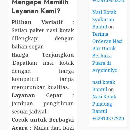
Mengapa Memilih
+6281390382667
Layanan Kami?
Nasi Kotak
Syukuran
Pilihan Variatif
:
Bantul
on
Setiap paket nasi kotak
Terima
dilengkapi dengan
Orderan Nasi
bahan segar.
Box Untuk
Harga Terjangkau
Berbuka
:Dapatkan nasi kotak
Puasa di
Argomulyo
dengan harga
kompetitif tanpa
nasi kotak
menurunkan kualitas.
Bantul
on
Layanan Cepat
:
Nasi Kotak
Jaminan pengiriman
Pundong
Bantul
sesuai jadwal.
+6281327792084
Cocok untuk Berbagai
Acara :
Mulai dari bagi