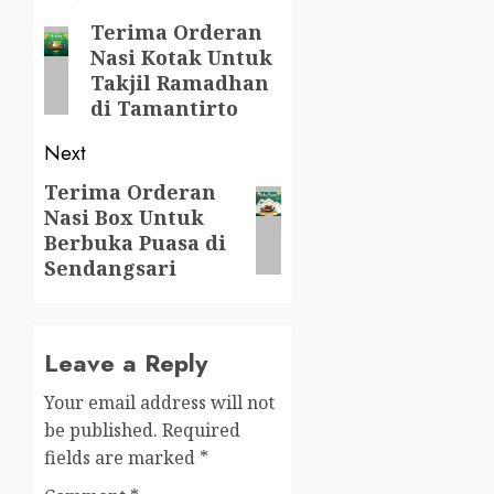
navigation
Terima Orderan
Previous
Nasi Kotak Untuk
post:
Takjil Ramadhan
di Tamantirto
Next
Terima Orderan
Next
Nasi Box Untuk
post:
Berbuka Puasa di
Sendangsari
Leave a Reply
Your email address will not
be published.
Required
fields are marked
*