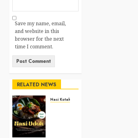
Save my name, email,
and website in this
browser for the next
time I comment.
RELATED NEWS
Nasi Kotak
Nasi
Kotak
Argosari
Bantul
+6281327792084