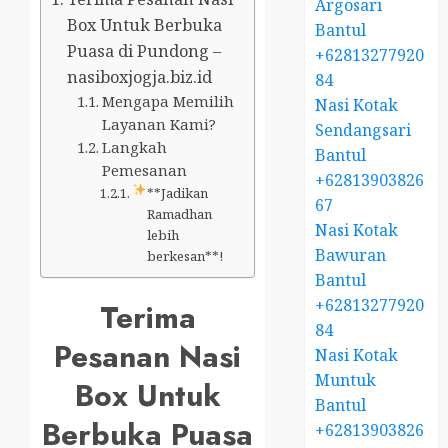
Argosari
Box Untuk Berbuka
Bantul
Puasa di Pundong –
+62813277920
nasiboxjogja.biz.id
84
Mengapa Memilih
Nasi Kotak
Layanan Kami?
Sendangsari
Langkah
Bantul
Pemesanan
+62813903826
**Jadikan
67
Ramadhan
Nasi Kotak
lebih
Bawuran
berkesan**!
Bantul
+62813277920
Terima
84
Pesanan Nasi
Nasi Kotak
Muntuk
Box Untuk
Bantul
Berbuka Puasa
+62813903826