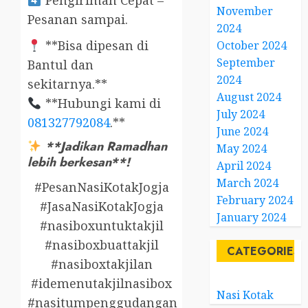
Pengiriman Cepat –
November
Pesanan sampai.
2024
**Bisa dipesan di
October 2024
September
Bantul dan
2024
sekitarnya.**
August 2024
**Hubungi kami di
July 2024
081327792084
.**
June 2024
**Jadikan Ramadhan
May 2024
lebih berkesan**!
April 2024
March 2024
#PesanNasiKotakJogja
February 2024
#JasaNasiKotakJogja
January 2024
#nasiboxuntuktakjil
#nasiboxbuattakjil
CATEGORIES
#nasiboxtakjilan
#idemenutakjilnasibox
Nasi Kotak
#nasitumpenggudangan