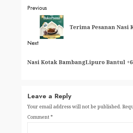
Post
Previous
navigation
Previous
Terima Pesanan Nasi 
post:
Next
Next
Nasi Kotak BambangLipuro Bantul +6
post:
Leave a Reply
Your email address will not be published.
Requ
Comment
*