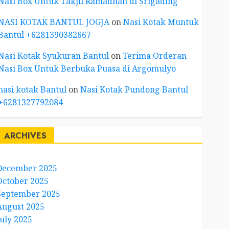
Nasi Box Untuk Takjil Ramadhan di Srigading
NASI KOTAK BANTUL JOGJA
on
Nasi Kotak Muntuk
Bantul +6281390382667
Nasi Kotak Syukuran Bantul
on
Terima Orderan
Nasi Box Untuk Berbuka Puasa di Argomulyo
nasi kotak Bantul
on
Nasi Kotak Pundong Bantul
+6281327792084
ARCHIVES
December 2025
October 2025
September 2025
August 2025
July 2025