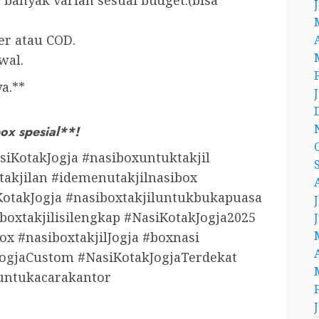
anyak varian sesuai budget.(bisa
er atau COD.
wal.
a.**
x spesial**!
siKotakJogja #nasiboxuntuktakjil
takjilan #idemenutakjilnasibox
otakJogja #nasiboxtakjiluntukbukapuasa
boxtakjilisilengkap #NasiKotakJogja2025
x #nasiboxtakjilJogja #boxnasi
ogjaCustom #NasiKotakJogjaTerdekat
luntukacarakantor