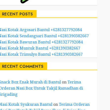
RECENT POSTS
Nasi Kotak Argosari Bantul +6281327792084
Nasi Kotak Sendangsari Bantul +6281390382667
Nasi Kotak Bawuran Bantul +6281327792084
Nasi Kotak Muntuk Bantul +6281390382667
Nasi Kotak Trimulyo Bantul +6281390382667
RECENT COMMENTS
Snack Box Enak Murah di Bantul
on
Terima
Orderan Nasi Box Untuk Takjil Ramadhan di
Srigading
Nasi Kotak Syukuran Bantul
on
Terima Orderan