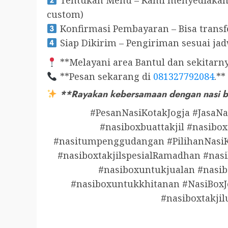
Tentukan Menu – Kami menyediakan b
custom)
Konfirmasi Pembayaran – Bisa transf
Siap Dikirim – Pengiriman sesuai jad
**Melayani area Bantul dan sekitarny
**Pesan sekarang di
081327792084
.**
**Rayakan kebersamaan dengan nasi bo
#PesanNasiKotakJogja #JasaNa
#nasiboxbuattakjil #nasibox
#nasitumpenggudangan #PilihanNasiK
#nasiboxtakjilspesialRamadhan #nasi
#nasiboxuntukjualan #nasibo
#nasiboxuntukkhitanan #NasiBoxJ
#nasiboxtakji