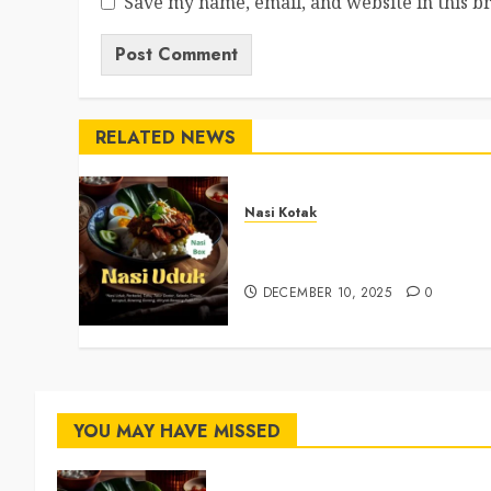
Save my name, email, and website in this b
RELATED NEWS
Nasi Kotak
Nasi Kotak Argosari Bantul
+6281327792084
DECEMBER 10, 2025
0
YOU MAY HAVE MISSED