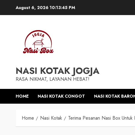
Skip
August 6, 2026
10:13:45 PM
to
content
NASI KOTAK JOGJA
RASA NIKMAT, LAYANAN HEBAT!
HOME
NASI KOTAK CONGOT
NASI KOTAK BARO
Home
Nasi Kotak
Terima Pesanan Nasi Box Untuk 