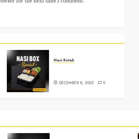
rowser for the next time I comment.
Nasi Kotak
Nasi Kotak Sendangsari
Bantul +6281390382667
DECEMBER 8, 2025
0