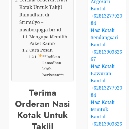
Argosari
Kotak Untuk Takjil
Bantul
Ramadhan di
+62813277920
Srimulyo –
84
nasiboxjogja.biz.id
Nasi Kotak
Mengapa Memilih
Sendangsari
Paket Kami?
Bantul
Cara Pesan
+62813903826
**Jadikan
67
Ramadhan
Nasi Kotak
lebih
Bawuran
berkesan**!
Bantul
+62813277920
Terima
84
Orderan Nasi
Nasi Kotak
Muntuk
Kotak Untuk
Bantul
Takjil
+62813903826