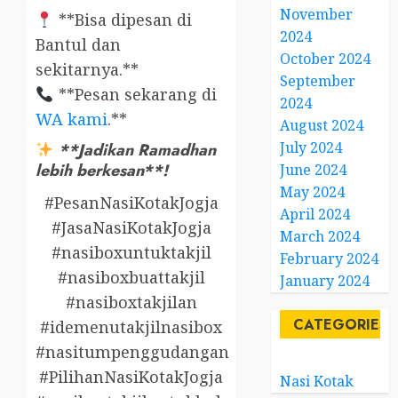
November
**Bisa dipesan di
2024
Bantul dan
October 2024
sekitarnya.**
September
**Pesan sekarang di
2024
WA kami
.**
August 2024
July 2024
**Jadikan Ramadhan
lebih berkesan**!
June 2024
May 2024
#PesanNasiKotakJogja
April 2024
#JasaNasiKotakJogja
March 2024
#nasiboxuntuktakjil
February 2024
#nasiboxbuattakjil
January 2024
#nasiboxtakjilan
CATEGORIES
#idemenutakjilnasibox
#nasitumpenggudangan
#PilihanNasiKotakJogja
Nasi Kotak