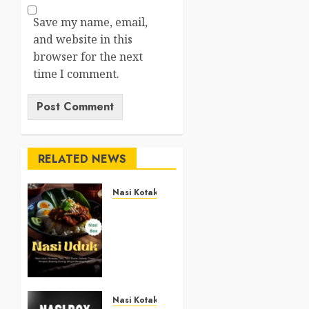
Save my name, email,
and website in this
browser for the next
time I comment.
RELATED NEWS
Nasi Kotak
Nasi
Kotak
Argosari
Bantul
+6281327792084
DECEMBER
Nasi Kotak