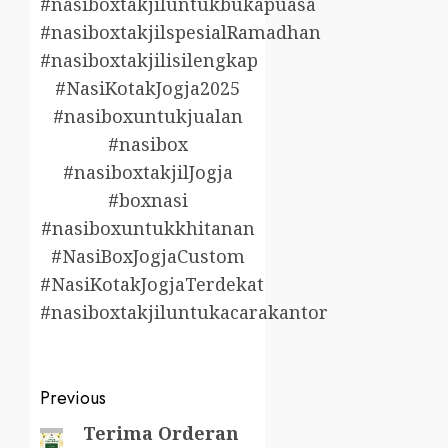
#nasiboxtakjiluntukbukapuasa
#nasiboxtakjilspesialRamadhan
#nasiboxtakjilisilengkap
#NasiKotakJogja2025
#nasiboxuntukjualan
#nasibox
#nasiboxtakjilJogja
#boxnasi
#nasiboxuntukkhitanan
#NasiBoxJogjaCustom
#NasiKotakJogjaTerdekat
#nasiboxtakjiluntukacarakantor
Post
Previous
navigation
Terima Orderan
Previous