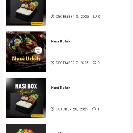
Nasi Kotak Sendangsari Bantul
+6281390382667
DECEMBER 8, 2025
0
Nasi Kotak
Nasi Kotak Bawuran Bantul
+6281327792084
DECEMBER 7, 2025
0
Nasi Kotak
Nasi Kotak Muntuk Bantul
+6281390382667
OCTOBER 28, 2025
1