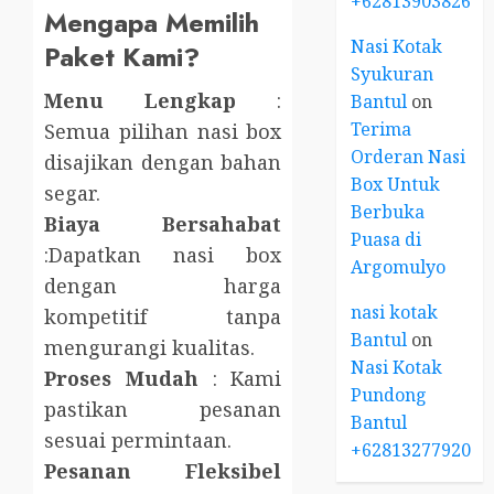
+6281390382667
Mengapa Memilih
Nasi Kotak
Paket Kami?
Syukuran
Menu Lengkap
:
Bantul
on
Terima
Semua pilihan nasi box
Orderan Nasi
disajikan dengan bahan
Box Untuk
segar.
Berbuka
Biaya Bersahabat
Puasa di
:Dapatkan nasi box
Argomulyo
dengan harga
nasi kotak
kompetitif tanpa
Bantul
on
mengurangi kualitas.
Nasi Kotak
Proses Mudah
: Kami
Pundong
pastikan pesanan
Bantul
sesuai permintaan.
+6281327792084
Pesanan Fleksibel