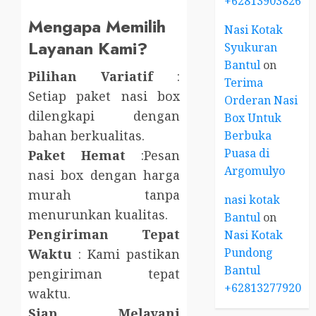
+6281390382667
Mengapa Memilih
Nasi Kotak
Layanan Kami?
Syukuran
Bantul
on
Pilihan Variatif
:
Terima
Setiap paket nasi box
Orderan Nasi
dilengkapi dengan
Box Untuk
bahan berkualitas.
Berbuka
Puasa di
Paket Hemat
:Pesan
Argomulyo
nasi box dengan harga
murah tanpa
nasi kotak
menurunkan kualitas.
Bantul
on
Pengiriman Tepat
Nasi Kotak
Pundong
Waktu
: Kami pastikan
Bantul
pengiriman tepat
+6281327792084
waktu.
Siap Melayani