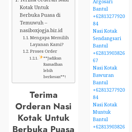
Argosari
Kotak Untuk
Bantul
Berbuka Puasa di
+62813277920
Temuwuh –
84
nasiboxjogja.biz.id
Nasi Kotak
Mengapa Memilih
Sendangsari
Layanan Kami?
Bantul
Proses Order
+62813903826
**Jadikan
67
Ramadhan
Nasi Kotak
lebih
Bawuran
berkesan**!
Bantul
+62813277920
Terima
84
Orderan Nasi
Nasi Kotak
Muntuk
Kotak Untuk
Bantul
Berbuka Puasa
+62813903826