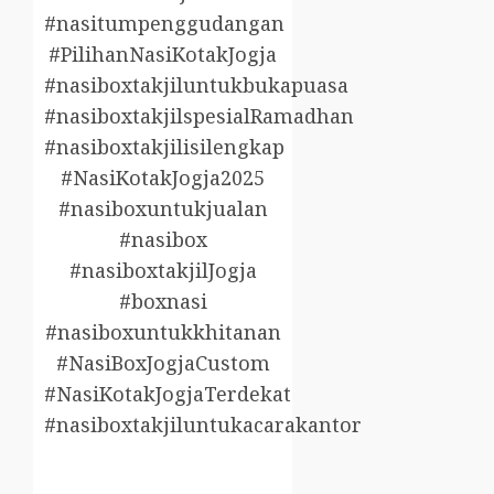
#nasitumpenggudangan
#PilihanNasiKotakJogja
#nasiboxtakjiluntukbukapuasa
#nasiboxtakjilspesialRamadhan
#nasiboxtakjilisilengkap
#NasiKotakJogja2025
#nasiboxuntukjualan
#nasibox
#nasiboxtakjilJogja
#boxnasi
#nasiboxuntukkhitanan
#NasiBoxJogjaCustom
#NasiKotakJogjaTerdekat
#nasiboxtakjiluntukacarakantor