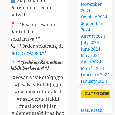
Siap Dikirim –
November
Pengiriman sesuai
2024
jadwal.
October 2024
September
**Bisa dipesan di
2024
Bantul dan
August 2024
sekitarnya.**
July 2024
**Order sekarang di
June 2024
081327792084
.**
May 2024
**Jadikan Ramadhan
April 2024
lebih berkesan**!
March 2024
February 2024
#PesanNasiKotakJogja
January 2024
#JasaNasiKotakJogja
#nasiboxuntuktakjil
CATEGORIES
#nasiboxbuattakjil
#nasiboxtakjilan
Nasi Kotak
#idemenutakjilnasibox