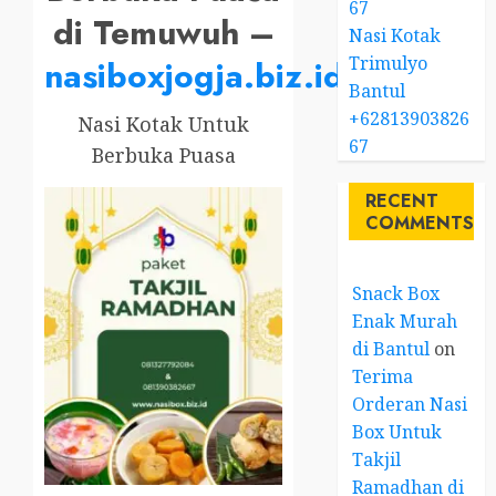
67
di Temuwuh –
Nasi Kotak
Trimulyo
nasiboxjogja.biz.id
Bantul
+62813903826
Nasi Kotak Untuk
67
Berbuka Puasa
RECENT
COMMENTS
Snack Box
Enak Murah
di Bantul
on
Terima
Orderan Nasi
Box Untuk
Takjil
Ramadhan di