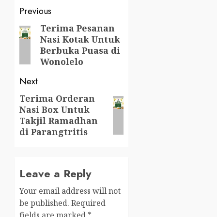
Post
Previous
navigation
Terima Pesanan
Previous
Nasi Kotak Untuk
post:
Berbuka Puasa di
Wonolelo
Next
Terima Orderan
Next
Nasi Box Untuk
post:
Takjil Ramadhan
di Parangtritis
Leave a Reply
Your email address will not
be published.
Required
fields are marked
*