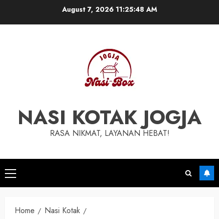
Skip
August 7, 2026
11:25:48 AM
to
content
NASI KOTAK JOGJA
RASA NIKMAT, LAYANAN HEBAT!
Primary
Menu
Home
Nasi Kotak