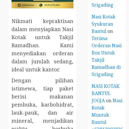
Srigading
Nasi Kotak
Nikmati kepraktisan
Syukuran
dalam menyiapkan Nasi
Bantul
on
Kotak untuk Takjil
Terima
Ramadhan. Kami
Orderan Nasi
Box Untuk
menyediakan orderan
Takjil
dalam jumlah sedang,
Ramadhan di
ideal untuk kantor.
Srigading
Dengan pilihan
NASI KOTAK
istimewa, tiap paket
BANTUL
berisi makanan
JOGJA
on
Nasi
pembuka, karbohidrat,
Kotak
lauk-pauk, dan air
Muntuk
mineral, menjadikan
Bantul
waktu berbuka