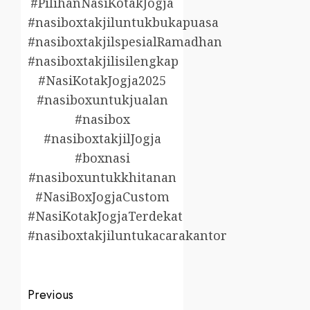
#PilihanNasiKotakJogja
#nasiboxtakjiluntukbukapuasa
#nasiboxtakjilspesialRamadhan
#nasiboxtakjilisilengkap
#NasiKotakJogja2025
#nasiboxuntukjualan
#nasibox
#nasiboxtakjilJogja
#boxnasi
#nasiboxuntukkhitanan
#NasiBoxJogjaCustom
#NasiKotakJogjaTerdekat
#nasiboxtakjiluntukacarakantor
Post
Previous