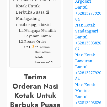
Argosari
Kotak Untuk
Bantul
Berbuka Puasa di
+62813277920
Murtigading –
84
nasiboxjogja.biz.id
Nasi Kotak
Mengapa Memilih
Sendangsari
Layanan Kami?
Bantul
Proses Order
+62813903826
**Jadikan
67
Ramadhan
Nasi Kotak
lebih
Bawuran
berkesan**!
Bantul
+62813277920
Terima
84
Orderan Nasi
Nasi Kotak
Muntuk
Kotak Untuk
Bantul
Berbuka Puasa
+62813903826