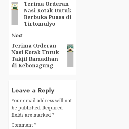
navigation
Terima Orderan
Previous
Nasi Kotak Untuk
post:
Berbuka Puasa di
Tirtomulyo
Next
Terima Orderan
Next
Nasi Kotak Untuk
post:
Takjil Ramadhan
di Kebonagung
Leave a Reply
Your email address will not
be published.
Required
fields are marked
*
Comment
*