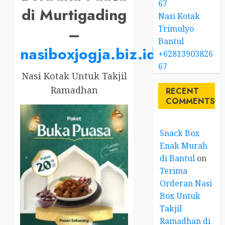
67
di Murtigading
Nasi Kotak
Trimulyo
–
Bantul
nasiboxjogja.biz.id
+62813903826
67
Nasi Kotak Untuk Takjil
Ramadhan
RECENT
COMMENTS
Snack Box
Enak Murah
di Bantul
on
Terima
Orderan Nasi
Box Untuk
Takjil
Ramadhan di