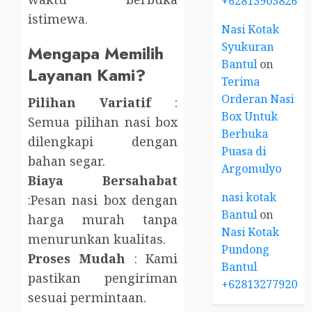
+6281390382667
istimewa.
Nasi Kotak
Syukuran
Mengapa Memilih
Bantul
on
Layanan Kami?
Terima
Orderan Nasi
Pilihan Variatif
:
Box Untuk
Semua pilihan nasi box
Berbuka
dilengkapi dengan
Puasa di
bahan segar.
Argomulyo
Biaya Bersahabat
nasi kotak
:Pesan nasi box dengan
Bantul
on
harga murah tanpa
Nasi Kotak
menurunkan kualitas.
Pundong
Proses Mudah
: Kami
Bantul
pastikan pengiriman
+6281327792084
sesuai permintaan.