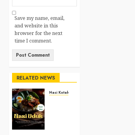
Save my name, email,
and website in this
browser for the next
time I comment.
RELATED NEWS
Nasi Kotak
Nasi
Kotak
Argosari
Bantul
+6281327792084