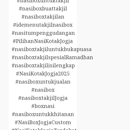
#nasiboxuntuktakjil
#nasiboxbuattakjil
#nasiboxtakjilan
#idemenutakjilnasibox
#nasitumpenggudangan
#PilihanNasiKotakJogja
#nasiboxtakjiluntukbukapuasa
#nasiboxtakjilspesialRamadhan
#nasiboxtakjilisilengkap
#NasiKotakJogja2025
#nasiboxuntukjualan
#nasibox
#nasiboxtakjilJogja
#boxnasi
#nasiboxuntukkhitanan
#NasiBoxJogjaCustom