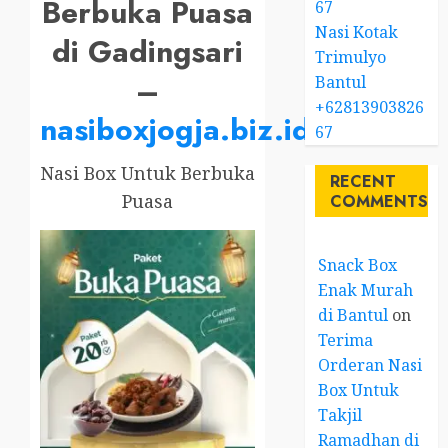
Berbuka Puasa
67
Nasi Kotak
di Gadingsari
Trimulyo
–
Bantul
+62813903826
nasiboxjogja.biz.id
67
Nasi Box Untuk Berbuka
RECENT
Puasa
COMMENTS
Snack Box
Enak Murah
di Bantul
on
Terima
Orderan Nasi
Box Untuk
Takjil
Ramadhan di