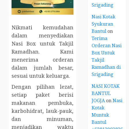
Srigading
Nasi Kotak
Syukuran
Nikmati kemudahan
Bantul
on
dalam menyediakan
Terima
Nasi Box untuk Takjil
Orderan Nasi
Ramadhan. Kami
Box Untuk
menerima orderan
Takjil
Ramadhan di
dalam jumlah besar,
Srigading
sesuai untuk keluarga.
NASI KOTAK
Dengan pilihan lezat,
BANTUL
setiap paket berisi
JOGJA
on
Nasi
makanan pembuka,
Kotak
karbohidrat, lauk-pauk,
Muntuk
dan minuman,
Bantul
menjadikan waktu