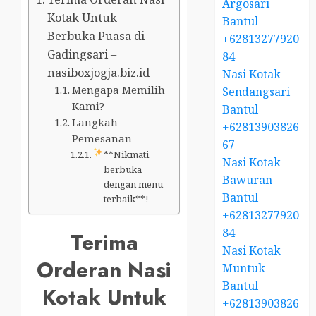
Argosari
Kotak Untuk
Bantul
Berbuka Puasa di
+62813277920
Gadingsari –
84
nasiboxjogja.biz.id
Nasi Kotak
Mengapa Memilih
Sendangsari
Kami?
Bantul
Langkah
+62813903826
Pemesanan
67
**Nikmati
Nasi Kotak
berbuka
Bawuran
dengan menu
Bantul
terbaik**!
+62813277920
84
Terima
Nasi Kotak
Orderan Nasi
Muntuk
Bantul
Kotak Untuk
+62813903826