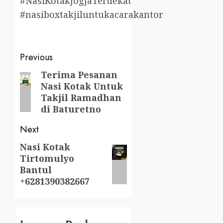
#NasiKotakJogjaTerdekat
#nasiboxtakjiluntukacarakantor
Post
Previous
navigation
Terima Pesanan
Previous
Nasi Kotak Untuk
post:
Takjil Ramadhan
di Baturetno
Next
Nasi Kotak
Next
Tirtomulyo
post:
Bantul
+6281390382667