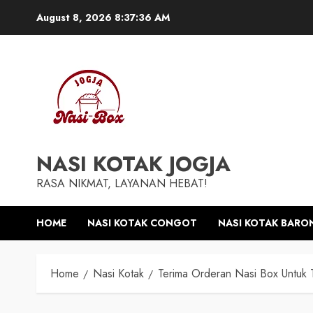
Skip
August 8, 2026
8:37:36 AM
to
content
NASI KOTAK JOGJA
RASA NIKMAT, LAYANAN HEBAT!
HOME
NASI KOTAK CONGOT
NASI KOTAK BARO
Home
Nasi Kotak
Terima Orderan Nasi Box Untuk T