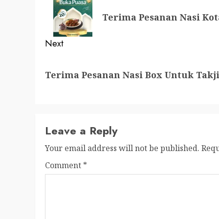
navigation
Previous
Terima Pesanan Nasi Kot
post:
Next
Next
Terima Pesanan Nasi Box Untuk Takj
post:
Leave a Reply
Your email address will not be published.
Requ
Comment
*