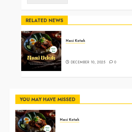
RELATED NEWS
Nasi Kotak
Nasi Kotak Argosari Bantul
+6281327792084
DECEMBER 10, 2025
0
YOU MAY HAVE MISSED
Nasi Kotak
Nasi Kotak Argosari Bantul