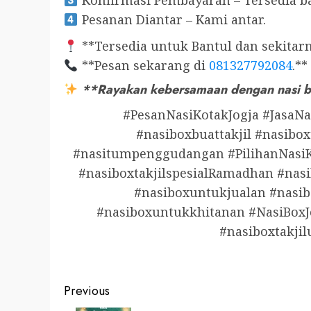
Konfirmasi Pembayaran – Tersedia b
Pesanan Diantar – Kami antar.
**Tersedia untuk Bantul dan sekitarn
**Pesan sekarang di
081327792084
.**
**Rayakan kebersamaan dengan nasi bo
#PesanNasiKotakJogja #JasaNa
#nasiboxbuattakjil #nasibox
#nasitumpenggudangan #PilihanNasiK
#nasiboxtakjilspesialRamadhan #nasi
#nasiboxuntukjualan #nasibo
#nasiboxuntukkhitanan #NasiBoxJ
#nasiboxtakji
Post
Previous