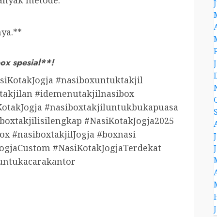
anyak metode.
ya.**
x spesial**!
siKotakJogja #nasiboxuntuktakjil
takjilan #idemenutakjilnasibox
otakJogja #nasiboxtakjiluntukbukapuasa
boxtakjilisilengkap #NasiKotakJogja2025
x #nasiboxtakjilJogja #boxnasi
ogjaCustom #NasiKotakJogjaTerdekat
luntukacarakantor