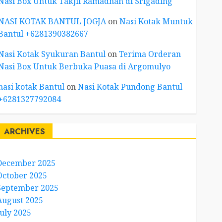
Nasi Box Untuk Takjil Ramadhan di Srigading
NASI KOTAK BANTUL JOGJA
on
Nasi Kotak Muntuk
Bantul +6281390382667
Nasi Kotak Syukuran Bantul
on
Terima Orderan
Nasi Box Untuk Berbuka Puasa di Argomulyo
nasi kotak Bantul
on
Nasi Kotak Pundong Bantul
+6281327792084
ARCHIVES
December 2025
October 2025
September 2025
August 2025
July 2025