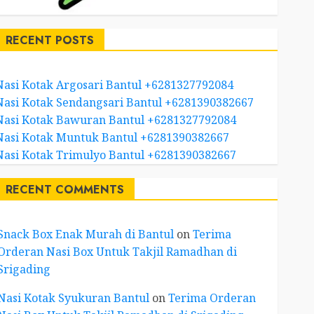
RECENT POSTS
Nasi Kotak Argosari Bantul +6281327792084
Nasi Kotak Sendangsari Bantul +6281390382667
Nasi Kotak Bawuran Bantul +6281327792084
Nasi Kotak Muntuk Bantul +6281390382667
Nasi Kotak Trimulyo Bantul +6281390382667
RECENT COMMENTS
Snack Box Enak Murah di Bantul
on
Terima
Orderan Nasi Box Untuk Takjil Ramadhan di
Srigading
Nasi Kotak Syukuran Bantul
on
Terima Orderan