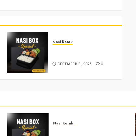
Nasi Kotak
Nasi Kotak Sendangsari
Bantul +6281390382667
DECEMBER 8, 2025
0
Nasi Kotak
Nasi Kotak Sendangsari Bantul