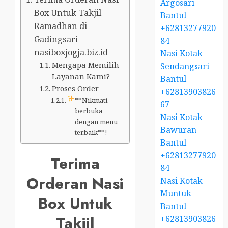
Argosari
Box Untuk Takjil
Bantul
Ramadhan di
+62813277920
Gadingsari –
84
nasiboxjogja.biz.id
Nasi Kotak
Mengapa Memilih
Sendangsari
Layanan Kami?
Bantul
Proses Order
+62813903826
**Nikmati
67
berbuka
Nasi Kotak
dengan menu
Bawuran
terbaik**!
Bantul
+62813277920
Terima
84
Orderan Nasi
Nasi Kotak
Muntuk
Box Untuk
Bantul
Takjil
+62813903826