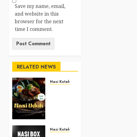
Save my name, email,
and website in this
browser for the next
time I comment.
RELATED NEWS
Nasi Kotak
Nasi
Kotak
Argosari
Bantul
+6281327792084
DECEMBER
Nasi Kotak
10, 2025
Nasi