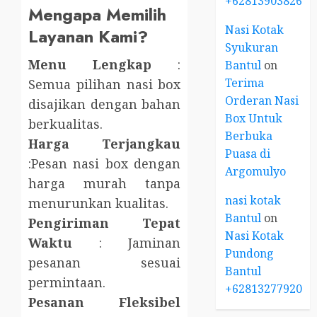
+6281390382667
Mengapa Memilih
Nasi Kotak
Layanan Kami?
Syukuran
Menu Lengkap
:
Bantul
on
Terima
Semua pilihan nasi box
Orderan Nasi
disajikan dengan bahan
Box Untuk
berkualitas.
Berbuka
Harga Terjangkau
Puasa di
:Pesan nasi box dengan
Argomulyo
harga murah tanpa
nasi kotak
menurunkan kualitas.
Bantul
on
Pengiriman Tepat
Nasi Kotak
Waktu
: Jaminan
Pundong
pesanan sesuai
Bantul
permintaan.
+6281327792084
Pesanan Fleksibel