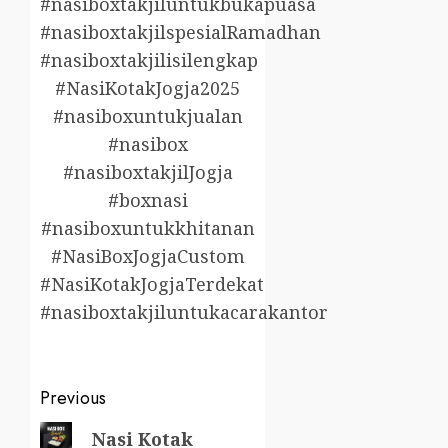
#nasiboxtakjiluntukbukapuasa
#nasiboxtakjilspesialRamadhan
#nasiboxtakjilisilengkap
#NasiKotakJogja2025
#nasiboxuntukjualan
#nasibox
#nasiboxtakjilJogja
#boxnasi
#nasiboxuntukkhitanan
#NasiBoxJogjaCustom
#NasiKotakJogjaTerdekat
#nasiboxtakjiluntukacarakantor
Post
Previous
navigation
Previous
Nasi Kotak