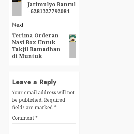
Jatimulyo Bantul
post:
+6281327792084
Next
Terima Orderan
Next
Nasi Box Untuk
post:
Takjil Ramadhan
di Muntuk
Leave a Reply
Your email address will not
be published.
Required
fields are marked
*
Comment
*