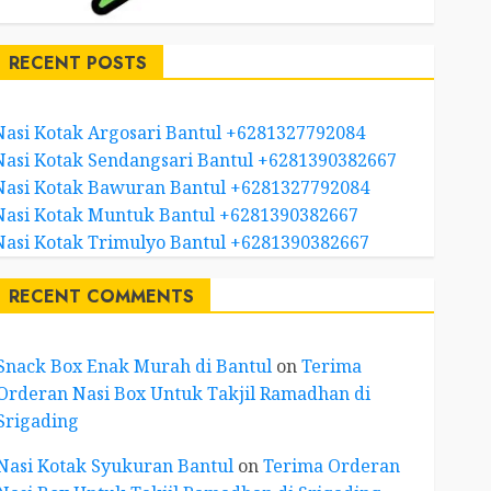
RECENT POSTS
Nasi Kotak Argosari Bantul +6281327792084
Nasi Kotak Sendangsari Bantul +6281390382667
Nasi Kotak Bawuran Bantul +6281327792084
Nasi Kotak Muntuk Bantul +6281390382667
Nasi Kotak Trimulyo Bantul +6281390382667
RECENT COMMENTS
Snack Box Enak Murah di Bantul
on
Terima
Orderan Nasi Box Untuk Takjil Ramadhan di
Srigading
Nasi Kotak Syukuran Bantul
on
Terima Orderan