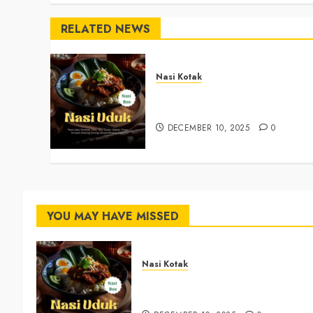
RELATED NEWS
Nasi Kotak
Nasi Kotak Argosari Bantul
+6281327792084
DECEMBER 10, 2025
0
YOU MAY HAVE MISSED
Nasi Kotak
Nasi Kotak Argosari Bantul
+6281327792084