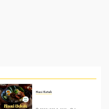
Nasi Kotak
Nasi Kotak Bawuran Bantul
+6281327792084