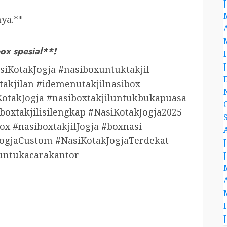
ya.**
x spesial**!
siKotakJogja #nasiboxuntuktakjil
takjilan #idemenutakjilnasibox
otakJogja #nasiboxtakjiluntukbukapuasa
boxtakjilisilengkap #NasiKotakJogja2025
x #nasiboxtakjilJogja #boxnasi
ogjaCustom #NasiKotakJogjaTerdekat
luntukacarakantor