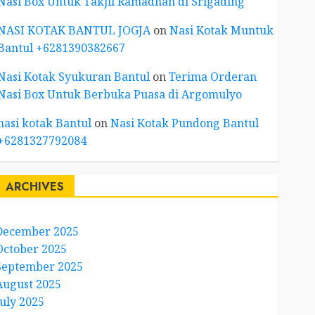
Nasi Box Untuk Takjil Ramadhan di Srigading
NASI KOTAK BANTUL JOGJA
on
Nasi Kotak Muntuk
Bantul +6281390382667
Nasi Kotak Syukuran Bantul
on
Terima Orderan
Nasi Box Untuk Berbuka Puasa di Argomulyo
nasi kotak Bantul
on
Nasi Kotak Pundong Bantul
+6281327792084
ARCHIVES
December 2025
October 2025
September 2025
August 2025
July 2025