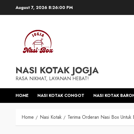
Skip
August 7, 2026
8:26:01 PM
to
content
NASI KOTAK JOGJA
RASA NIKMAT, LAYANAN HEBAT!
HOME
NASI KOTAK CONGOT
NASI KOTAK BARO
Home
Nasi Kotak
Terima Orderan Nasi Box Untuk B