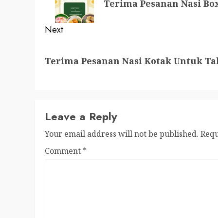
Terima Pesanan Nasi Bo
post:
Next
Next
Terima Pesanan Nasi Kotak Untuk Ta
post:
Leave a Reply
Your email address will not be published.
Requ
Comment
*