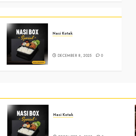
Nasi Kotak
Nasi Kotak Sendangsari
Bantul +6281390382667
DECEMBER 8, 2025
0
Nasi Kotak
Nasi Kotak Sendangsari Bantul
+6281390382667