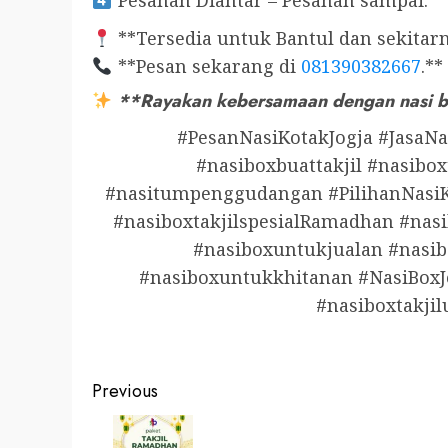
Pesanan Diantar – Pesanan sampai.
**Tersedia untuk Bantul dan sekitarn
**Pesan sekarang di
081390382667
.**
**Rayakan kebersamaan dengan nasi bo
#PesanNasiKotakJogja #JasaNa
#nasiboxbuattakjil #nasibox
#nasitumpenggudangan #PilihanNasiK
#nasiboxtakjilspesialRamadhan #nasi
#nasiboxuntukjualan #nasibo
#nasiboxuntukkhitanan #NasiBoxJ
#nasiboxtakji
Post
Previous
navigation
Previous