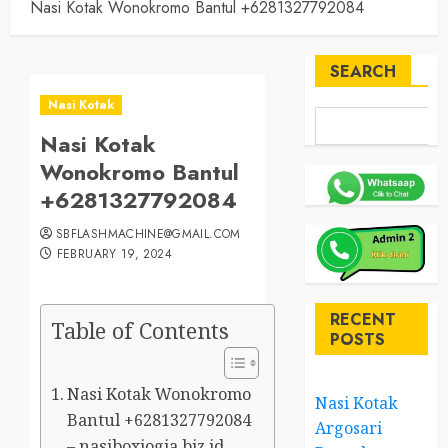
Nasi Kotak Wonokromo Bantul +6281327792084
SEARCH
Nasi Kotak
Nasi Kotak
Wonokromo Bantul
+6281327792084
SBFLASHMACHINE@GMAIL.COM
FEBRUARY 19, 2024
RECENT
Table of Contents
POSTS
Nasi Kotak Wonokromo
Nasi Kotak
Bantul +6281327792084
Argosari
– nasiboxjogja.biz.id