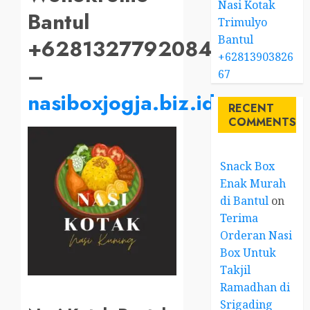
Nasi Kotak
Bantul
Trimulyo
Bantul
+6281327792084
+62813903826
–
67
nasiboxjogja.biz.id
RECENT
COMMENTS
Snack Box
Enak Murah
di Bantul
on
Terima
Orderan Nasi
Box Untuk
Takjil
Ramadhan di
Srigading