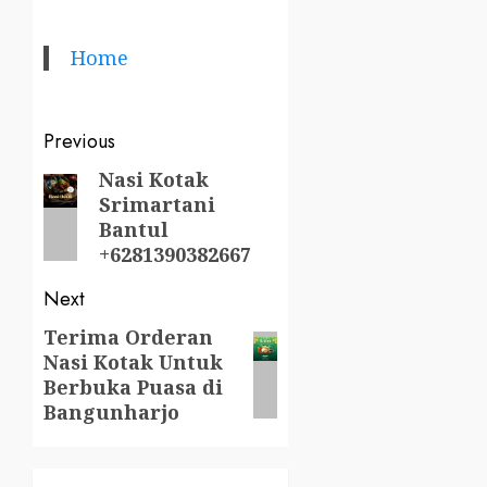
Home
Post
Previous
navigation
Nasi Kotak
Previous
Srimartani
post:
Bantul
+6281390382667
Next
Terima Orderan
Next
Nasi Kotak Untuk
post:
Berbuka Puasa di
Bangunharjo