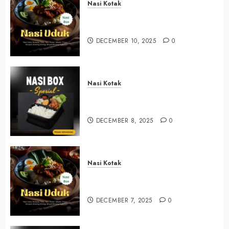
Nasi Kotak
Nasi Kotak Argosari Bantul
+6281327792084
DECEMBER 10, 2025
0
Nasi Kotak
Nasi Kotak Sendangsari Bantul
+6281390382667
DECEMBER 8, 2025
0
Nasi Kotak
Nasi Kotak Bawuran Bantul
+6281327792084
DECEMBER 7, 2025
0