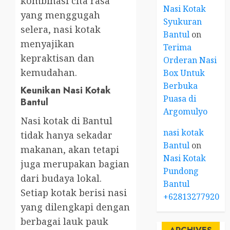
kombinasi cita rasa
Nasi Kotak
yang menggugah
Syukuran
selera, nasi kotak
Bantul
on
menyajikan
Terima
kepraktisan dan
Orderan Nasi
kemudahan.
Box Untuk
Berbuka
Keunikan Nasi Kotak
Puasa di
Bantul
Argomulyo
Nasi kotak di Bantul
nasi kotak
tidak hanya sekadar
Bantul
on
makanan, akan tetapi
Nasi Kotak
juga merupakan bagian
Pundong
dari budaya lokal.
Bantul
Setiap kotak berisi nasi
+6281327792084
yang dilengkapi dengan
berbagai lauk pauk