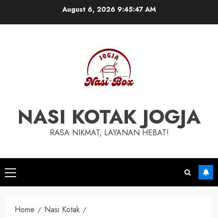
Skip
August 6, 2026
9:45:48 AM
to
content
NASI KOTAK JOGJA
RASA NIKMAT, LAYANAN HEBAT!
Primary
Menu
Home
Nasi Kotak