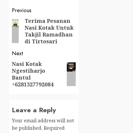
Post
Previous
navigation
Terima Pesanan
Previous
Nasi Kotak Untuk
post:
Takjil Ramadhan
di Tirtosari
Next
Nasi Kotak
Next
Ngestiharjo
post:
Bantul
+6281327792084
Leave a Reply
Your email address will not
be published.
Required