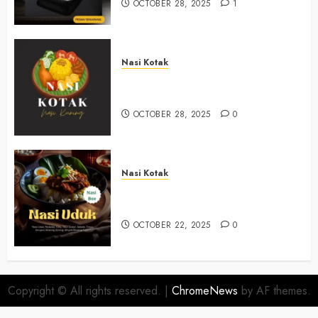
OCTOBER 28, 2025
1
Nasi Kotak
Nasi Kotak Trimulyo Bantul
+6281390382667
OCTOBER 28, 2025
0
Nasi Kotak
Nasi Kotak Wirokerten Bantul
+6281390382667
OCTOBER 22, 2025
0
Copyright © All rights reserved.
|
ChromeNews
by AF themes.