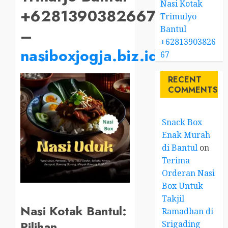
Nasi Kotak
+6281390382667
Trimulyo
Bantul
–
+62813903826
nasiboxjogja.biz.id
67
RECENT
COMMENTS
Snack Box
Enak Murah
di Bantul
on
Terima
Orderan Nasi
Box Untuk
Takjil
Nasi Kotak Bantul:
Ramadhan di
Pilihan
Srigading