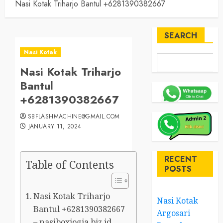
Nasi Kotak Triharjo Bantul +6281390382667
SEARCH
Nasi Kotak
Nasi Kotak Triharjo
Bantul
+6281390382667
SBFLASHMACHINE@GMAIL.COM
JANUARY 11, 2024
RECENT
Table of Contents
POSTS
Nasi Kotak Triharjo
Nasi Kotak
Bantul +6281390382667
Argosari
– nasiboxjogja.biz.id