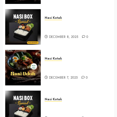
Nasi Kotak
Nasi Kotak Sendangsari Bantul
+6281390382667
DECEMBER 8, 2025
0
Nasi Kotak
Nasi Kotak Bawuran Bantul
+6281327792084
DECEMBER 7, 2025
0
Nasi Kotak
Nasi Kotak Muntuk Bantul
+6281390382667