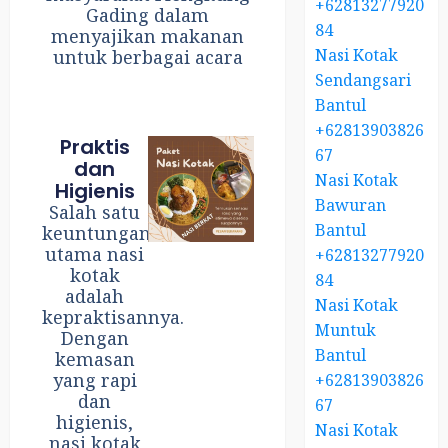
+62813277920
Gading dalam
84
menyajikan makanan
Nasi Kotak
untuk berbagai acara
Sendangsari
Bantul
+62813903826
Praktis
67
dan
Nasi Kotak
Higienis
Bawuran
Salah satu
Bantul
keuntungan
utama nasi
+62813277920
kotak
84
adalah
Nasi Kotak
kepraktisannya.
Muntuk
Dengan
Bantul
kemasan
yang rapi
+62813903826
dan
67
higienis,
Nasi Kotak
nasi kotak