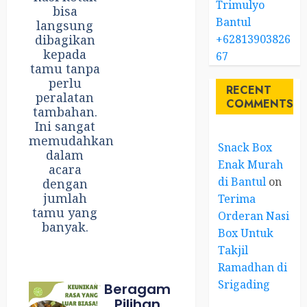
Trimulyo
bisa
Bantul
langsung
+62813903826
dibagikan
kepada
67
tamu tanpa
perlu
RECENT
peralatan
COMMENTS
tambahan.
Ini sangat
memudahkan
Snack Box
dalam
Enak Murah
acara
di Bantul
on
dengan
jumlah
Terima
tamu yang
Orderan Nasi
banyak.
Box Untuk
Takjil
Ramadhan di
Srigading
Beragam
Pilihan