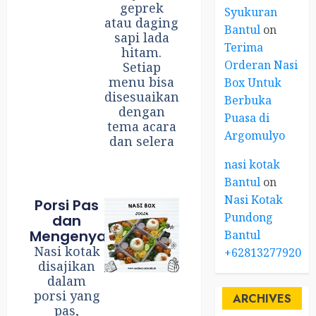
geprek
Syukuran
atau daging
Bantul
on
sapi lada
Terima
hitam.
Orderan Nasi
Setiap
menu bisa
Box Untuk
disesuaikan
Berbuka
dengan
Puasa di
tema acara
Argomulyo
dan selera
nasi kotak
Bantul
on
Nasi Kotak
Porsi Pas
Pundong
dan
Mengenyangkan
Bantul
Nasi kotak
+6281327792084
disajikan
dalam
porsi yang
ARCHIVES
pas,