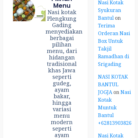
Nasi Kotak
Menu
Syukuran
Nasi kotak
Bantul
on
Plengkung
Gading
Terima
menyediakan
Orderan Nasi
berbagai
Box Untuk
pilihan
Takjil
menu, dari
Ramadhan di
hidangan
tradisional
Srigading
khas Jawa
seperti
NASI KOTAK
gudeg,
BANTUL
ayam
JOGJA
on
Nasi
bakar,
Kotak
hingga
Muntuk
variasi
Bantul
menu
modern
+6281390382667
seperti
ayam
Nasi Kotak