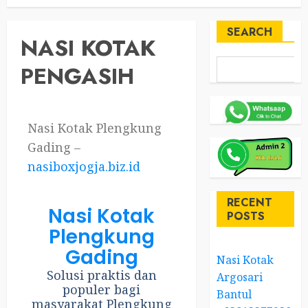
SEARCH
NASI KOTAK
PENGASIH
Nasi Kotak Plengkung
Gading –
nasiboxjogja.biz.id
RECENT
Nasi Kotak
POSTS
Plengkung
Gading
Nasi Kotak
Solusi praktis dan
Argosari
populer bagi
Bantul
masyarakat Plengkung