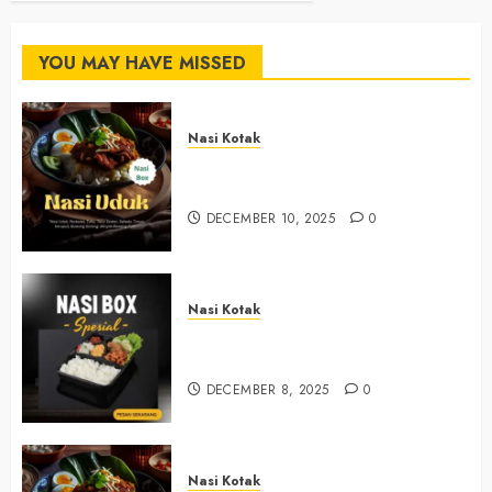
YOU MAY HAVE MISSED
Nasi Kotak
Nasi Kotak Argosari Bantul
+6281327792084
DECEMBER 10, 2025
0
Nasi Kotak
Nasi Kotak Sendangsari Bantul
+6281390382667
DECEMBER 8, 2025
0
Nasi Kotak