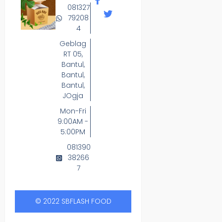
081327
79208
4
Geblag
RT 05,
Bantul,
Bantul,
Bantul,
JOgja
Mon-Fri
9:00AM -
5:00PM
081390
38266
7
© 2022 SBFLASH FOOD