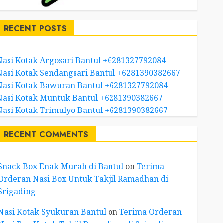
RECENT POSTS
Nasi Kotak Argosari Bantul +6281327792084
Nasi Kotak Sendangsari Bantul +6281390382667
Nasi Kotak Bawuran Bantul +6281327792084
Nasi Kotak Muntuk Bantul +6281390382667
Nasi Kotak Trimulyo Bantul +6281390382667
RECENT COMMENTS
Snack Box Enak Murah di Bantul
on
Terima
Orderan Nasi Box Untuk Takjil Ramadhan di
Srigading
Nasi Kotak Syukuran Bantul
on
Terima Orderan