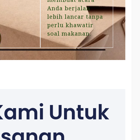
Anda berjalan
lebih lancar tanpa
perlu khawatir
soal makanan.
Kami Untuk
sanan