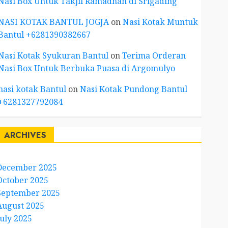
Nasi Box Untuk Takjil Ramadhan di Srigading
NASI KOTAK BANTUL JOGJA
on
Nasi Kotak Muntuk
Bantul +6281390382667
Nasi Kotak Syukuran Bantul
on
Terima Orderan
Nasi Box Untuk Berbuka Puasa di Argomulyo
nasi kotak Bantul
on
Nasi Kotak Pundong Bantul
+6281327792084
ARCHIVES
December 2025
October 2025
September 2025
August 2025
July 2025