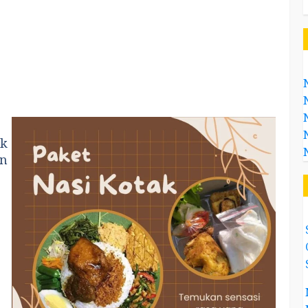
ak
an