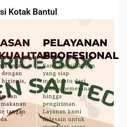
si Kotak Bantul
ASAN
PELAYANAN
KUALITAS
PROFESIONAL
asi kotak
Kami memiliki tim
 dengan
yang siap
 higienis,
membantu dari
a
proses pemesanan
an dan
hingga
s makanan
pengiriman.
ke tangan
Layanan kami
da.
didesain untuk
membuat acara