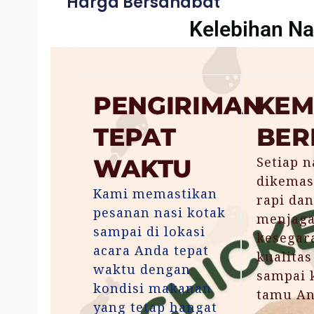
Harga Bersahabat
Kelebihan Na
PENGIRIMAN
KEM
TEPAT
BER
WAKTU
Setiap n
dikemas
Kami memastikan
rapi dan
pesanan nasi kotak
menjag
sampai di lokasi
kesegar
acara Anda tepat
kualita
waktu dengan
sampai 
kondisi makanan
tamu An
yang tetap hangat