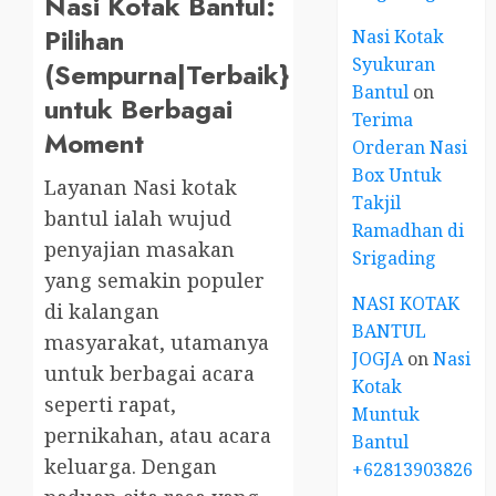
Nasi Kotak Bantul:
Pilihan
Nasi Kotak
Syukuran
(Sempurna|Terbaik}
Bantul
on
untuk Berbagai
Terima
Moment
Orderan Nasi
Box Untuk
Layanan Nasi kotak
Takjil
bantul ialah wujud
Ramadhan di
penyajian masakan
Srigading
yang semakin populer
NASI KOTAK
di kalangan
BANTUL
masyarakat, utamanya
JOGJA
on
Nasi
untuk berbagai acara
Kotak
seperti rapat,
Muntuk
pernikahan, atau acara
Bantul
keluarga. Dengan
+6281390382667