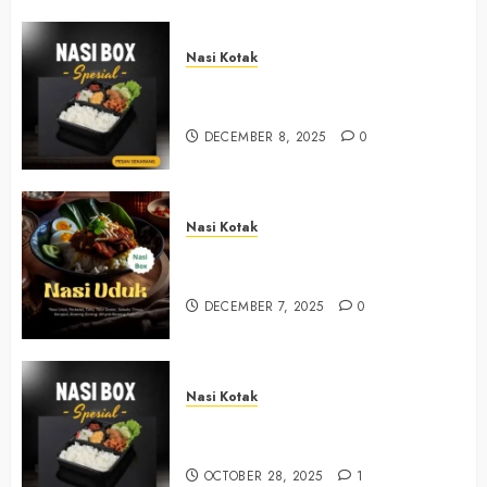
Nasi Kotak
Nasi Kotak Sendangsari Bantul
+6281390382667
DECEMBER 8, 2025
0
Nasi Kotak
Nasi Kotak Bawuran Bantul
+6281327792084
DECEMBER 7, 2025
0
Nasi Kotak
Nasi Kotak Muntuk Bantul
+6281390382667
OCTOBER 28, 2025
1