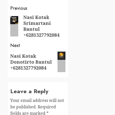
Post
Previous
navigation
Nasi Kotak
Previous
Srimartani
post:
Bantul
+6281327792084
Next
Next
Nasi Kotak
Donotirto Bantul
post:
+6281327792084
Leave a Reply
Your email address will not
be published.
Required
fields are marked
*