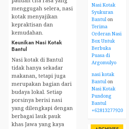
paduan cita rasa yang
Nasi Kotak
menggugah selera, nasi
Syukuran
kotak menyajikan
Bantul
on
kepraktisan dan
Terima
kemudahan.
Orderan Nasi
Box Untuk
Keunikan Nasi Kotak
Berbuka
Bantul
Puasa di
Nasi kotak di Bantul
Argomulyo
tidak hanya sekadar
nasi kotak
makanan, tetapi juga
Bantul
on
merupakan bagian dari
Nasi Kotak
budaya lokal. Setiap
Pundong
porsinya berisi nasi
Bantul
yang dilengkapi dengan
+6281327792084
berbagai lauk pauk
khas Jawa yang kaya