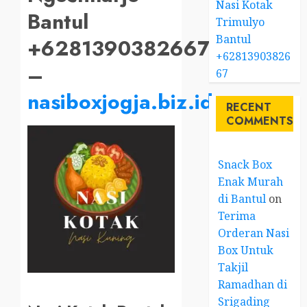
Nasi Kotak
Bantul
Trimulyo
Bantul
+6281390382667
+62813903826
–
67
nasiboxjogja.biz.id
RECENT
COMMENTS
Snack Box
Enak Murah
di Bantul
on
Terima
Orderan Nasi
Box Untuk
Takjil
Ramadhan di
Srigading