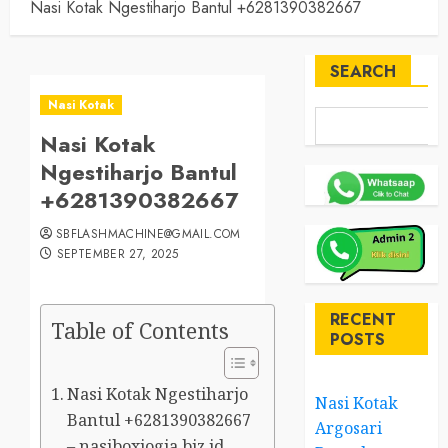
Nasi Kotak Ngestiharjo Bantul +6281390382667
SEARCH
Nasi Kotak
Nasi Kotak
Ngestiharjo Bantul
+6281390382667
SBFLASHMACHINE@GMAIL.COM
SEPTEMBER 27, 2025
RECENT
Table of Contents
POSTS
Nasi Kotak Ngestiharjo
Nasi Kotak
Bantul +6281390382667
Argosari
– nasiboxjogja.biz.id