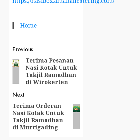
https://nasibox.amanahcatering.com/
Home
Post
Previous
navigation
Terima Pesanan
Previous
Nasi Kotak Untuk
post:
Takjil Ramadhan
di Wirokerten
Next
Terima Orderan
Next
Nasi Kotak Untuk
post:
Takjil Ramadhan
di Murtigading