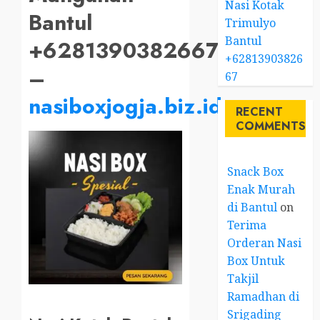
Nasi Kotak
Bantul
Trimulyo
Bantul
+6281390382667
+62813903826
–
67
nasiboxjogja.biz.id
RECENT
COMMENTS
Snack Box
Enak Murah
di Bantul
on
Terima
Orderan Nasi
Box Untuk
Takjil
Ramadhan di
Srigading