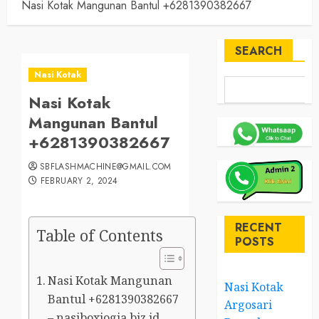
Nasi Kotak Mangunan Bantul +6281390382667
SEARCH
Nasi Kotak
Nasi Kotak
Mangunan Bantul
+6281390382667
SBFLASHMACHINE@GMAIL.COM
FEBRUARY 2, 2024
RECENT
Table of Contents
POSTS
Nasi Kotak Mangunan
Nasi Kotak
Bantul +6281390382667
Argosari
– nasiboxjogja.biz.id