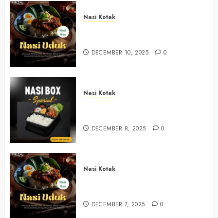
Nasi Kotak
Nasi Kotak Argosari Bantul
+6281327792084
DECEMBER 10, 2025
0
Nasi Kotak
Nasi Kotak Sendangsari Bantul
+6281390382667
DECEMBER 8, 2025
0
Nasi Kotak
Nasi Kotak Bawuran Bantul
+6281327792084
DECEMBER 7, 2025
0