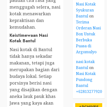
paduan cita rasa yang
Nasi Kotak
menggugah selera, nasi
Syukuran
kotak menawarkan
Bantul
on
kepraktisan dan
Terima
kemudahan.
Orderan Nasi
Box Untuk
Keistimewaan Nasi
Berbuka
Kotak Bantul
Puasa di
Nasi kotak di Bantul
Argomulyo
tidak hanya sekadar
nasi kotak
makanan, tetapi juga
Bantul
on
merupakan bagian dari
Nasi Kotak
budaya lokal. Setiap
Pundong
porsinya berisi nasi
Bantul
yang disajikan dengan
+6281327792084
aneka lauk pauk khas
Jawa yang kaya akan