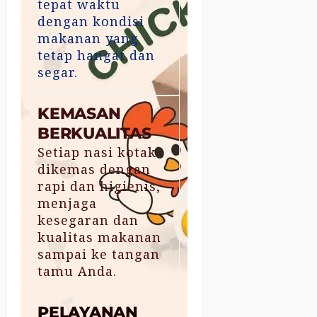
tepat waktu
dengan kondisi
makanan yang
tetap hangat dan
segar.
KEMASAN
BERKUALITAS
Setiap nasi kotak
dikemas dengan
rapi dan higienis,
menjaga
kesegaran dan
kualitas makanan
sampai ke tangan
tamu Anda.
PELAYANAN