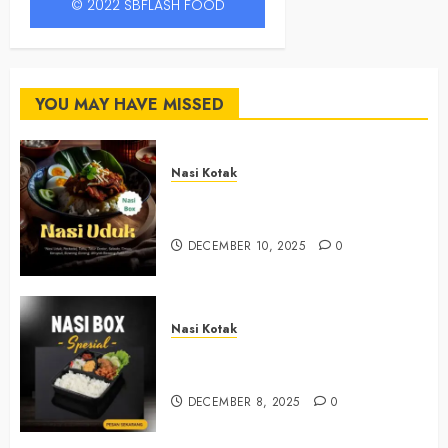
© 2022 SBFLASH FOOD
YOU MAY HAVE MISSED
Nasi Kotak
Nasi Kotak Argosari Bantul
+6281327792084
DECEMBER 10, 2025
0
Nasi Kotak
Nasi Kotak Sendangsari Bantul
+6281390382667
DECEMBER 8, 2025
0