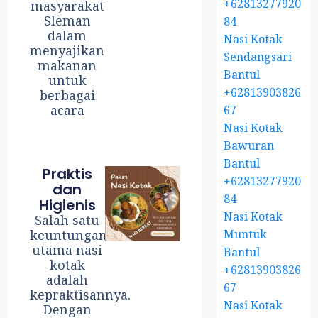
+62813277920
masyarakat
Sleman
84
dalam
Nasi Kotak
menyajikan
Sendangsari
makanan
Bantul
untuk
+62813903826
berbagai
acara
67
Nasi Kotak
Bawuran
Bantul
Praktis
+62813277920
dan
84
Higienis
Nasi Kotak
Salah satu
Muntuk
keuntungan
utama nasi
Bantul
kotak
+62813903826
adalah
67
kepraktisannya.
Nasi Kotak
Dengan