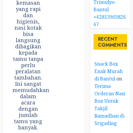
Trimulyo
kemasan
yang rapi
Bantul
dan
+62813903826
higienis,
67
nasi kotak
bisa
RECENT
langsung
COMMENTS
dibagikan
kepada
tamu tanpa
Snack Box
perlu
peralatan
Enak Murah
tambahan.
di Bantul
on
Ini sangat
Terima
memudahkan
Orderan Nasi
dalam
Box Untuk
acara
Takjil
dengan
jumlah
Ramadhan di
tamu yang
Srigading
banyak.