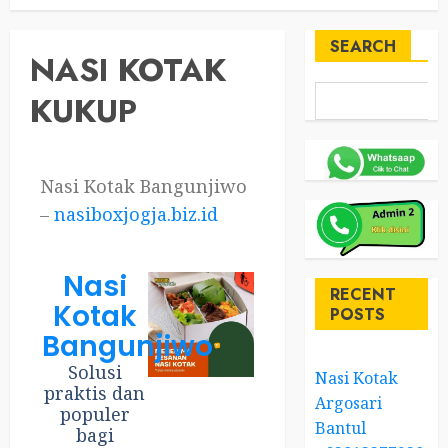
SEARCH
NASI KOTAK
KUKUP
Nasi Kotak Bangunjiwo
–
nasiboxjogja.biz.id
Nasi
RECENT
Kotak
POSTS
Bangunjiwo
Solusi
Nasi Kotak
praktis dan
Argosari
populer
Bantul
bagi