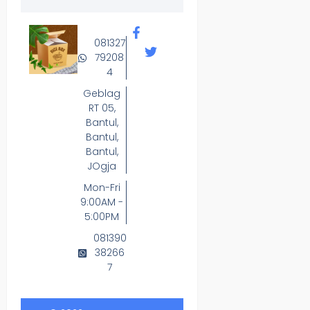
081327
79208
4
Geblag
RT 05,
Bantul,
Bantul,
Bantul,
JOgja
Mon-Fri
9:00AM -
5:00PM
081390
38266
7