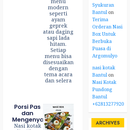
menu
Syukuran
modern
Bantul
on
seperti
ayam
Terima
geprek
Orderan Nasi
atau daging
Box Untuk
sapi lada
Berbuka
hitam.
Puasa di
Setiap
Argomulyo
menu bisa
disesuaikan
nasi kotak
dengan
tema acara
Bantul
on
dan selera
Nasi Kotak
Pundong
Bantul
+6281327792084
Porsi Pas
dan
Mengenyangkan
ARCHIVES
Nasi kotak