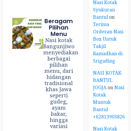
Nasi Kotak
Syukuran
Bantul
on
Beragam
Terima
Pilihan
Orderan Nasi
Menu
Box Untuk
Nasi kotak
Bangunjiwo
Takjil
menyediakan
Ramadhan di
berbagai
Srigading
pilihan
menu, dari
NASI KOTAK
hidangan
BANTUL
tradisional
JOGJA
on
Nasi
khas Jawa
Kotak
seperti
gudeg,
Muntuk
ayam
Bantul
bakar,
+6281390382667
hingga
variasi
Nasi Kotak