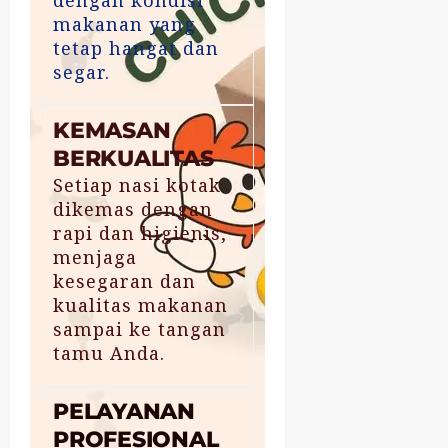
makanan yang
tetap hangat dan
segar.
KEMASAN
BERKUALITAS
Setiap nasi kotak
dikemas dengan
rapi dan higienis,
menjaga
kesegaran dan
kualitas makanan
sampai ke tangan
tamu Anda.
PELAYANAN
PROFESIONAL