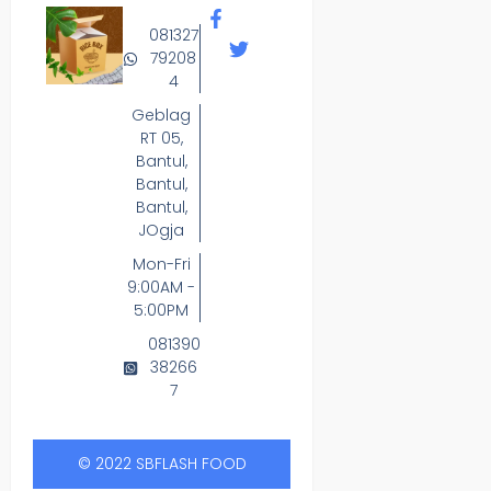
081327
79208
4
Geblag
RT 05,
Bantul,
Bantul,
Bantul,
JOgja
Mon-Fri
9:00AM -
5:00PM
081390
38266
7
© 2022 SBFLASH FOOD