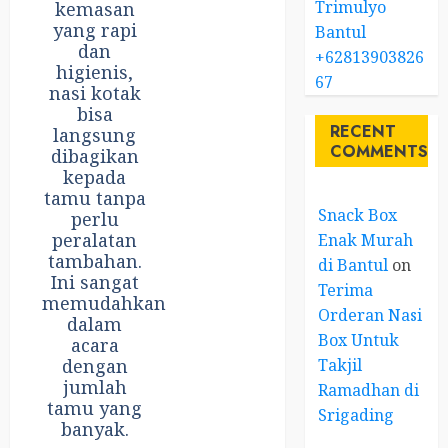
Trimulyo
kemasan
yang rapi
Bantul
dan
+62813903826
higienis,
67
nasi kotak
bisa
RECENT
langsung
COMMENTS
dibagikan
kepada
tamu tanpa
Snack Box
perlu
peralatan
Enak Murah
tambahan.
di Bantul
on
Ini sangat
Terima
memudahkan
Orderan Nasi
dalam
Box Untuk
acara
Takjil
dengan
jumlah
Ramadhan di
tamu yang
Srigading
banyak.