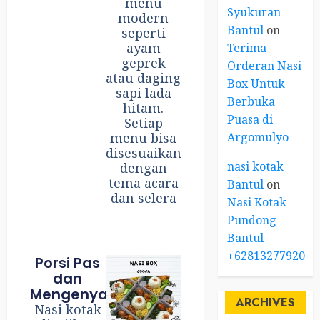
menu
Syukuran
modern
Bantul
on
seperti
ayam
Terima
geprek
Orderan Nasi
atau daging
Box Untuk
sapi lada
Berbuka
hitam.
Puasa di
Setiap
Argomulyo
menu bisa
disesuaikan
nasi kotak
dengan
tema acara
Bantul
on
dan selera
Nasi Kotak
Pundong
Bantul
+6281327792084
Porsi Pas
dan
Mengenyangkan
ARCHIVES
Nasi kotak