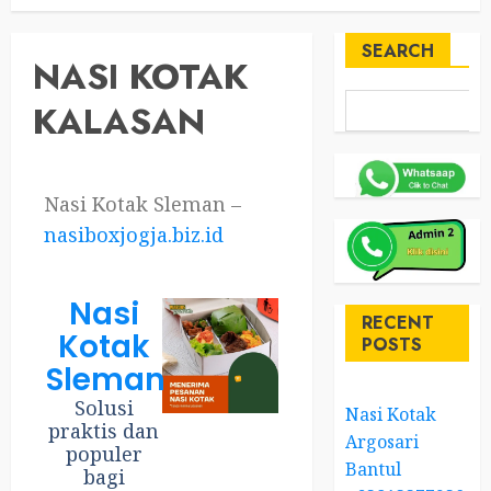
SEARCH
NASI KOTAK
KALASAN
Nasi Kotak Sleman –
nasiboxjogja.biz.id
Nasi
RECENT
Kotak
POSTS
Sleman
Solusi
Nasi Kotak
praktis dan
Argosari
populer
Bantul
bagi