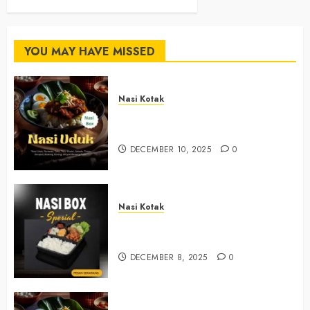
YOU MAY HAVE MISSED
Nasi Kotak
Nasi Kotak Argosari Bantul
+6281327792084
DECEMBER 10, 2025
0
Nasi Kotak
Nasi Kotak Sendangsari Bantul
+6281390382667
DECEMBER 8, 2025
0