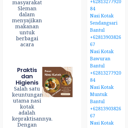
+62813277920
masyarakat
Sleman
84
dalam
Nasi Kotak
menyajikan
Sendangsari
makanan
Bantul
untuk
+62813903826
berbagai
acara
67
Nasi Kotak
Bawuran
Bantul
Praktis
+62813277920
dan
84
Higienis
Nasi Kotak
Salah satu
Muntuk
keuntungan
utama nasi
Bantul
kotak
+62813903826
adalah
67
kepraktisannya.
Nasi Kotak
Dengan