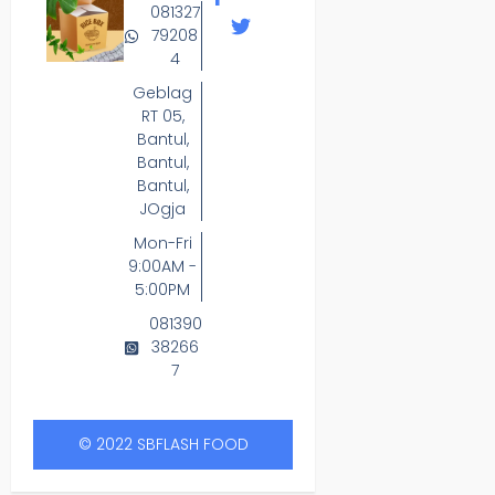
081327
79208
4
Geblag
RT 05,
Bantul,
Bantul,
Bantul,
JOgja
Mon-Fri
9:00AM -
5:00PM
081390
38266
7
© 2022 SBFLASH FOOD