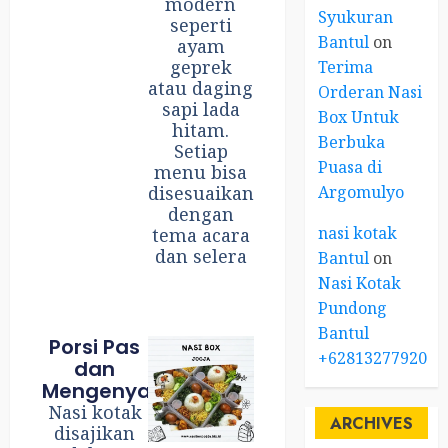
modern
Syukuran
seperti
Bantul
on
ayam
geprek
Terima
atau daging
Orderan Nasi
sapi lada
Box Untuk
hitam.
Berbuka
Setiap
Puasa di
menu bisa
Argomulyo
disesuaikan
dengan
nasi kotak
tema acara
dan selera
Bantul
on
Nasi Kotak
Pundong
Bantul
Porsi Pas
+6281327792084
dan
Mengenyangkan
Nasi kotak
ARCHIVES
disajikan