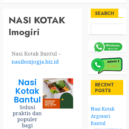
SEARCH
NASI KOTAK
Imogiri
Nasi Kotak Bantul –
nasiboxjogja.biz.id
Nasi
RECENT
Kotak
POSTS
Bantul
Solusi
Nasi Kotak
praktis dan
Argosari
populer
Bantul
bagi