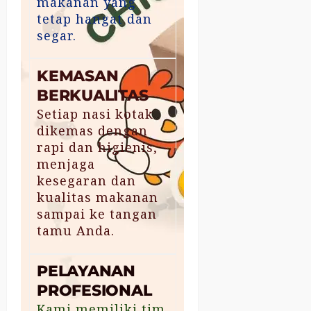
makanan yang
tetap hangat dan
segar.
KEMASAN
BERKUALITAS
Setiap nasi kotak
dikemas dengan
rapi dan higienis,
menjaga
kesegaran dan
kualitas makanan
sampai ke tangan
tamu Anda.
PELAYANAN
PROFESIONAL
Kami memiliki tim