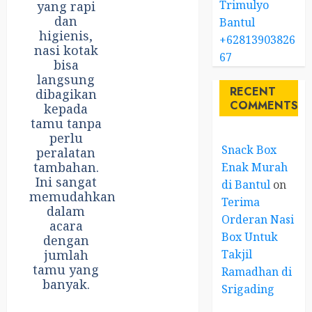
Trimulyo
yang rapi
dan
Bantul
higienis,
+62813903826
nasi kotak
67
bisa
langsung
RECENT
dibagikan
COMMENTS
kepada
tamu tanpa
perlu
Snack Box
peralatan
tambahan.
Enak Murah
Ini sangat
di Bantul
on
memudahkan
Terima
dalam
Orderan Nasi
acara
Box Untuk
dengan
Takjil
jumlah
tamu yang
Ramadhan di
banyak.
Srigading