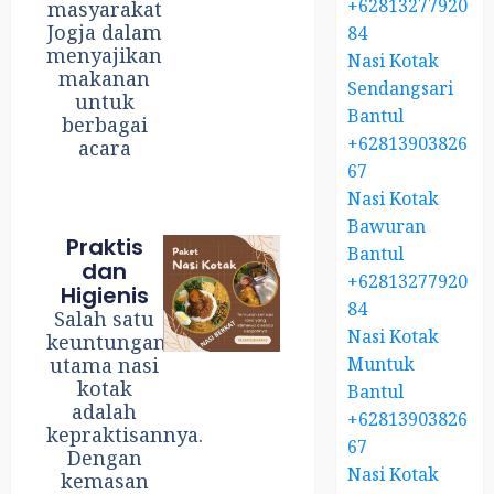
+62813277920
masyarakat
Jogja dalam
84
menyajikan
Nasi Kotak
makanan
Sendangsari
untuk
Bantul
berbagai
+62813903826
acara
67
Nasi Kotak
Bawuran
Praktis
Bantul
dan
+62813277920
Higienis
84
Salah satu
Nasi Kotak
keuntungan
Muntuk
utama nasi
kotak
Bantul
adalah
+62813903826
kepraktisannya.
67
Dengan
Nasi Kotak
kemasan