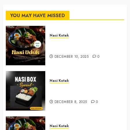
YOU MAY HAVE MISSED
Nasi Kotak
Nasi Kotak Argosari Bantul
+6281327792084
DECEMBER 10, 2025
0
Nasi Kotak
Nasi Kotak Sendangsari Bantul
+6281390382667
DECEMBER 8, 2025
0
Nasi Kotak