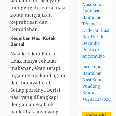
paduan cita rasa yang
Nasi Kotak
menggugah selera, nasi
Syukuran
kotak menyajikan
Bantul
on
kepraktisan dan
Terima
kemudahan.
Orderan Nasi
Box Untuk
Keunikan Nasi Kotak
Berbuka
Bantul
Puasa di
Nasi kotak di Bantul
Argomulyo
tidak hanya sekadar
nasi kotak
makanan, akan tetapi
Bantul
on
juga merupakan bagian
Nasi Kotak
dari budaya lokal.
Pundong
Setiap porsinya berisi
Bantul
nasi yang dilengkapi
+6281327792084
dengan aneka lauk
pauk khas Jawa yang