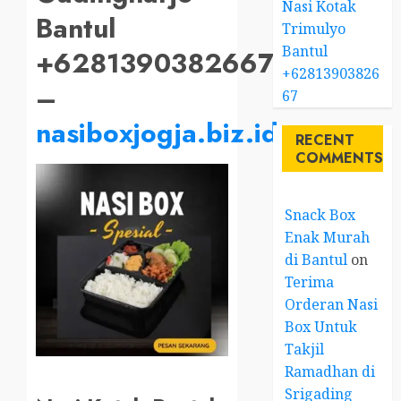
Nasi Kotak
Bantul
Trimulyo
Bantul
+6281390382667
+62813903826
–
67
nasiboxjogja.biz.id
RECENT
COMMENTS
Snack Box
Enak Murah
di Bantul
on
Terima
Orderan Nasi
Box Untuk
Takjil
Ramadhan di
Srigading