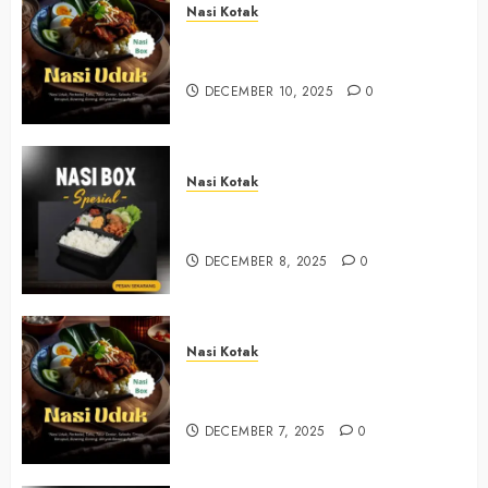
Nasi Kotak
Nasi Kotak Argosari Bantul
+6281327792084
DECEMBER 10, 2025
0
Nasi Kotak
Nasi Kotak Sendangsari Bantul
+6281390382667
DECEMBER 8, 2025
0
Nasi Kotak
Nasi Kotak Bawuran Bantul
+6281327792084
DECEMBER 7, 2025
0