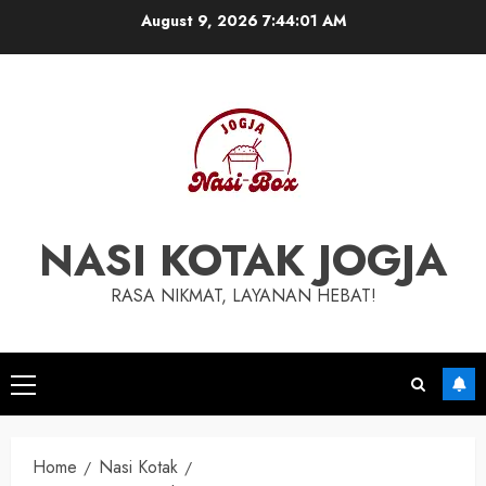
Skip
August 9, 2026
7:44:02 AM
to
content
NASI KOTAK JOGJA
RASA NIKMAT, LAYANAN HEBAT!
Primary
Menu
Home
Nasi Kotak