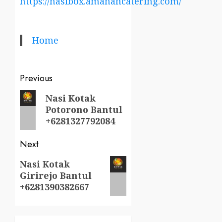
https://nasibox.amanahcatering.com/
Home
Post
Previous
navigation
Previous
Nasi Kotak
Potorono Bantul
post:
+6281327792084
Next
Next
Nasi Kotak
Girirejo Bantul
post:
+6281390382667