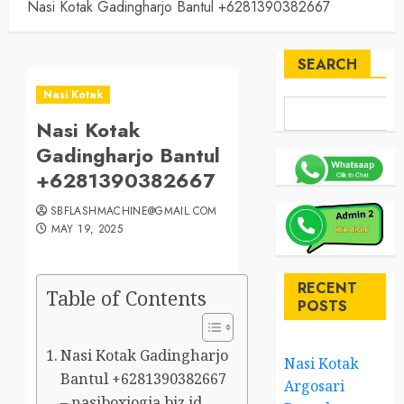
Nasi Kotak Gadingharjo Bantul +6281390382667
SEARCH
Nasi Kotak
Nasi Kotak
Gadingharjo Bantul
+6281390382667
SBFLASHMACHINE@GMAIL.COM
MAY 19, 2025
RECENT
Table of Contents
POSTS
Nasi Kotak Gadingharjo
Nasi Kotak
Bantul +6281390382667
Argosari
– nasiboxjogja.biz.id